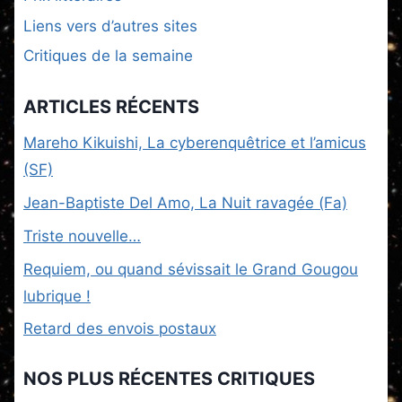
Liens vers d’autres sites
Critiques de la semaine
ARTICLES RÉCENTS
Mareho Kikuishi, La cyberenquêtrice et l’amicus
(SF)
Jean-Baptiste Del Amo, La Nuit ravagée (Fa)
Triste nouvelle…
Requiem, ou quand sévissait le Grand Gougou
lubrique !
Retard des envois postaux
NOS PLUS RÉCENTES CRITIQUES