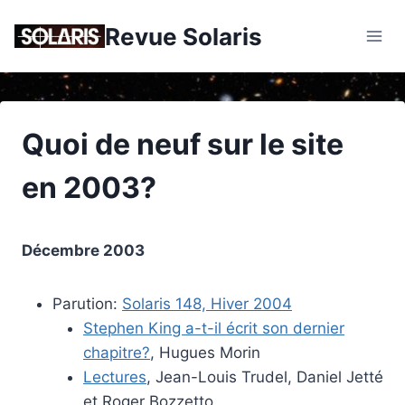
Skip
Revue Solaris
to
content
Quoi de neuf sur le site
en 2003?
Décembre 2003
Parution:
Solaris 148, Hiver 2004
Stephen King a-t-il écrit son dernier
chapitre?
, Hugues Morin
Lectures
, Jean-Louis Trudel, Daniel Jetté
et Roger Bozzetto