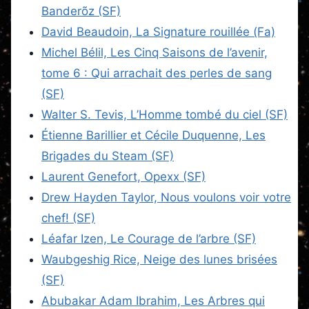
Banderõz (SF)
David Beaudoin, La Signature rouillée (Fa)
Michel Bélil, Les Cinq Saisons de l’avenir,
tome 6 : Qui arrachait des perles de sang
(SF)
Walter S. Tevis, L’Homme tombé du ciel (SF)
Étienne Barillier et Cécile Duquenne, Les
Brigades du Steam (SF)
Laurent Genefort, Opexx (SF)
Drew Hayden Taylor, Nous voulons voir votre
chef! (SF)
Léafar Izen, Le Courage de l’arbre (SF)
Waubgeshig Rice, Neige des lunes brisées
(SF)
Abubakar Adam Ibrahim, Les Arbres qui