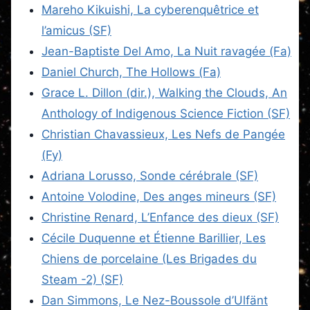
Mareho Kikuishi, La cyberenquêtrice et
l’amicus (SF)
Jean-Baptiste Del Amo, La Nuit ravagée (Fa)
Daniel Church, The Hollows (Fa)
Grace L. Dillon (dir.), Walking the Clouds, An
Anthology of Indigenous Science Fiction (SF)
Christian Chavassieux, Les Nefs de Pangée
(Fy)
Adriana Lorusso, Sonde cérébrale (SF)
Antoine Volodine, Des anges mineurs (SF)
Christine Renard, L’Enfance des dieux (SF)
Cécile Duquenne et Étienne Barillier, Les
Chiens de porcelaine (Les Brigades du
Steam -2) (SF)
Dan Simmons, Le Nez-Boussole d’Ulfänt