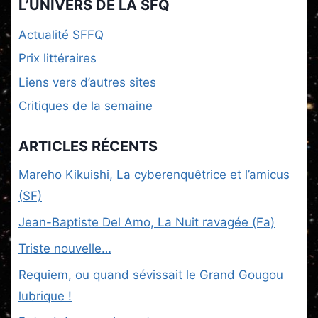
L’UNIVERS DE LA SFQ
Actualité SFFQ
Prix littéraires
Liens vers d’autres sites
Critiques de la semaine
ARTICLES RÉCENTS
Mareho Kikuishi, La cyberenquêtrice et l’amicus
(SF)
Jean-Baptiste Del Amo, La Nuit ravagée (Fa)
Triste nouvelle…
Requiem, ou quand sévissait le Grand Gougou
lubrique !