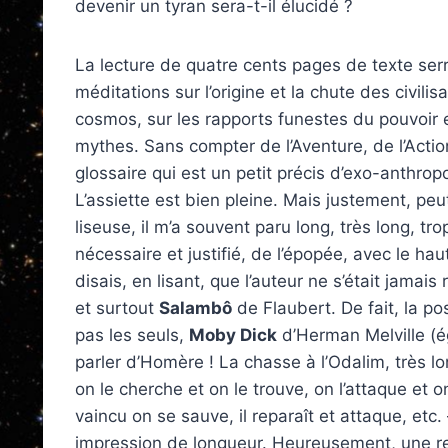
devenir un tyran sera-t-il élucidé ?
La lecture de quatre cents pages de texte ser
méditations sur l’origine et la chute des civilis
cosmos, sur les rapports funestes du pouvoir e
mythes. Sans compter de l’Aventure, de l’Action
glossaire qui est un petit précis d’exo-anthropol
L’assiette est bien pleine. Mais justement, peu
liseuse, il m’a souvent paru long, très long, tro
nécessaire et justifié, de l’épopée, avec le hau
disais, en lisant, que l’auteur ne s’était jamais 
et surtout
Salambô
de Flaubert. De fait, la p
pas les seuls,
Moby Dick
d’Herman Melville (ég
parler d’Homère ! La chasse à l’Odalim, très l
on le cherche et on le trouve, on l’attaque et o
vaincu on se sauve, il reparaît et attaque, e
impression de longueur. Heureusement, une re