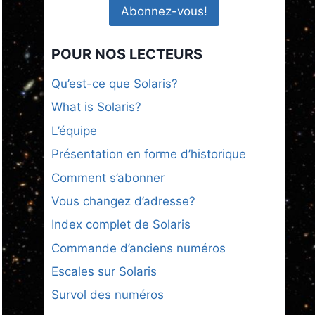
POUR NOS LECTEURS
Qu’est-ce que Solaris?
What is Solaris?
L’équipe
Présentation en forme d’historique
Comment s’abonner
Vous changez d’adresse?
Index complet de Solaris
Commande d’anciens numéros
Escales sur Solaris
Survol des numéros