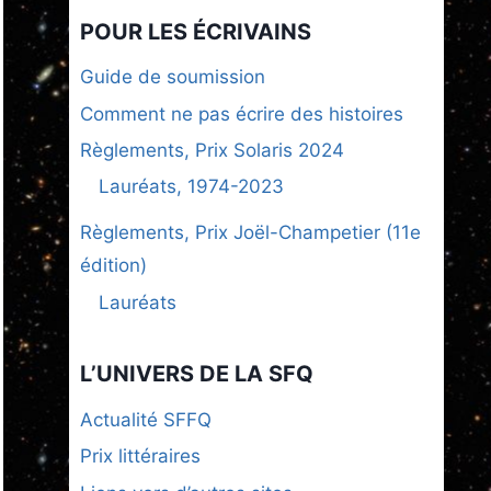
POUR LES ÉCRIVAINS
Guide de soumission
Comment ne pas écrire des histoires
Règlements, Prix Solaris 2024
Lauréats, 1974-2023
Règlements, Prix Joël-Champetier (11e
édition)
Lauréats
L’UNIVERS DE LA SFQ
Actualité SFFQ
Prix littéraires