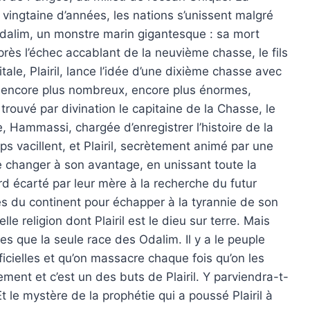
e vingtaine d’années, les nations s’unissent malgré
’Odalim, un monstre marin gigantesque : sa mort
 Après l’échec accablant de la neuvième chasse, le fils
tale, Plairil, lance l’idée d’une dixième chasse avec
, encore plus nombreux, encore plus énormes,
trouvé par divination le capitaine de la Chasse, le
 Hammassi, chargée d’enregistrer l’histoire de la
s vacillent, et Plairil, secrètement animé par une
re changer à son avantage, en unissant toute la
rd écarté par leur mère à la recherche du futur
tes du continent pour échapper à la tyrannie de son
le religion dont Plairil est le dieu sur terre. Mais
es que la seule race des Odalim. Il y a le peuple
ificielles et qu’on massacre chaque fois qu’on les
ement et c’est un des buts de Plairil. Y parviendra-t-
Et le mystère de la prophétie qui a poussé Plairil à