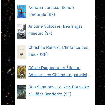
Adriana Lorusso, Sonde
cérébrale (SF)
Antoine Volodine, Des anges
mineurs (SF)
Christine Renard, L’Enfance des
dieux (SF)
Cécile Duquenne et Étienne
Barillier, Les Chiens de porcelaine
(Les Brigades du Steam -2) (SF)
Dan Simmons, Le Nez-Boussole
d’Ulfänt Banderõz (SF)