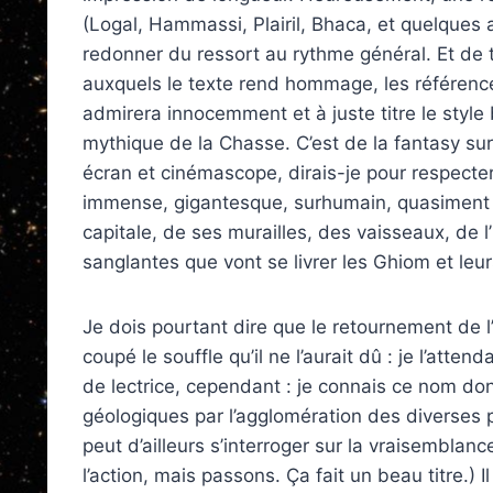
(Logal, Hammassi, Plairil, Bhaca, et quelques 
redonner du ressort au rythme général. Et de t
auxquels le texte rend hommage, les référence
admirera innocemment et à juste titre le style 
mythique de la Chasse. C’est de la fantasy su
écran et cinémascope, dirais-je pour respecter
immense, gigantesque, surhumain, quasiment e
capitale, de ses murailles, des vaisseaux, de l
sanglantes que vont se livrer les Ghiom et leu
Je dois pourtant dire que le retournement de l’
coupé le souffle qu’il ne l’aurait dû : je l’att
de lectrice, cependant : je connais ce nom do
géologiques par l’agglomération des diverses p
peut d’ailleurs s’interroger sur la vraisemblan
l’action, mais passons. Ça fait un beau titre.)