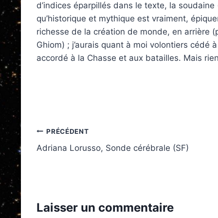
d’indices éparpillés dans le texte, la soudaine
qu’historique et mythique est vraiment, épiquem
richesse de la création de monde, en arrière
Ghiom) ; j’aurais quant à moi volontiers cédé 
accordé à la Chasse et aux batailles. Mais rien
Navigation
PRÉCÉDENT
Adriana Lorusso, Sonde cérébrale (SF)
de
l’article
Laisser un commentaire