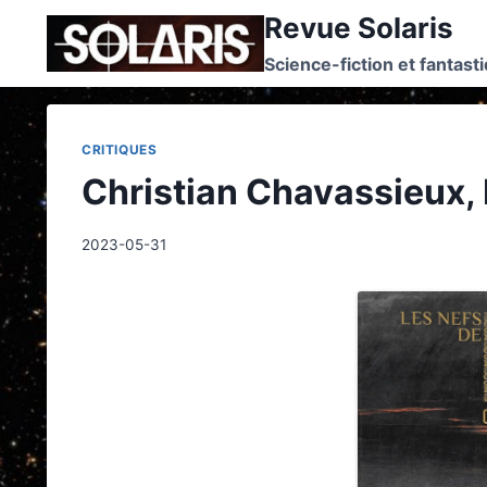
Skip
Revue Solaris
to
Science-fiction et fantast
content
CRITIQUES
Christian Chavassieux, 
2023-05-31