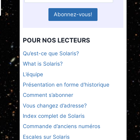
POUR NOS LECTEURS
Qu’est-ce que Solaris?
What is Solaris?
L’équipe
Présentation en forme d’historique
Comment s’abonner
Vous changez d’adresse?
Index complet de Solaris
Commande d’anciens numéros
Escales sur Solaris