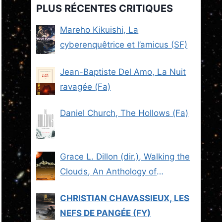
PLUS RÉCENTES CRITIQUES
Mareho Kikuishi, La
cyberenquêtrice et l’amicus (SF)
Jean-Baptiste Del Amo, La Nuit
ravagée (Fa)
Daniel Church, The Hollows (Fa)
Grace L. Dillon (dir.), Walking the
Clouds, An Anthology of
Indigenous Science Fiction (SF)
CHRISTIAN CHAVASSIEUX, LES
NEFS DE PANGÉE (FY)