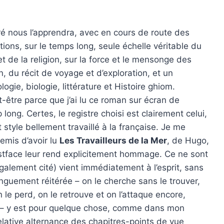
ré nous l’apprendra, avec en cours de route des
ations, sur le temps long, seule échelle véritable du
t de la religion, sur la force et le mensonge des
, du récit de voyage et d’exploration, et un
ogie, biologie, littérature et Histoire ghiom.
t-être parce que j’ai lu ce roman sur écran de
p long. Certes, le registre choisi est clairement celui,
t style bellement travaillé à la française. Je me
remis d’avoir lu
Les Travailleurs de la Mer
, de Hugo,
ostface leur rend explicitement hommage. Ce ne sont
alement cité) vient immédiatement à l’esprit, sans
onguement réitérée – on le cherche sans le trouver,
n le perd, on le retrouve et on l’attaque encore,
tc. – y est pour quelque chose, comme dans mon
lative alternance des chapitres-points de vue