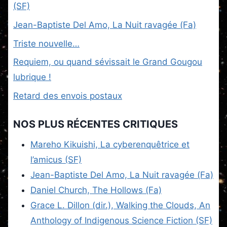
(SF)
Jean-Baptiste Del Amo, La Nuit ravagée (Fa)
Triste nouvelle…
Requiem, ou quand sévissait le Grand Gougou
lubrique !
Retard des envois postaux
NOS PLUS RÉCENTES CRITIQUES
Mareho Kikuishi, La cyberenquêtrice et
l’amicus (SF)
Jean-Baptiste Del Amo, La Nuit ravagée (Fa)
Daniel Church, The Hollows (Fa)
Grace L. Dillon (dir.), Walking the Clouds, An
Anthology of Indigenous Science Fiction (SF)