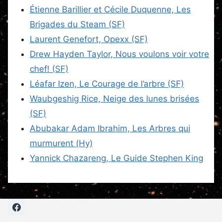
Étienne Barillier et Cécile Duquenne, Les
Brigades du Steam (SF)
Laurent Genefort, Opexx (SF)
Drew Hayden Taylor, Nous voulons voir votre
chef! (SF)
Léafar Izen, Le Courage de l’arbre (SF)
Waubgeshig Rice, Neige des lunes brisées
(SF)
Abubakar Adam Ibrahim, Les Arbres qui
murmurent (Hy)
Yannick Chazareng, Le Guide Stephen King