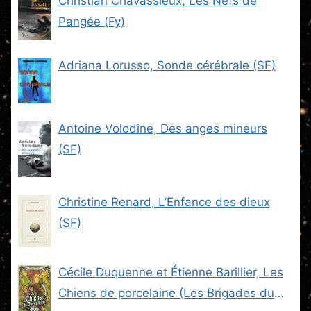
Christian Chavassieux, Les Nefs de
Pangée (Fy)
Adriana Lorusso, Sonde cérébrale (SF)
Antoine Volodine, Des anges mineurs
(SF)
Christine Renard, L’Enfance des dieux
(SF)
Cécile Duquenne et Étienne Barillier, Les
Chiens de porcelaine (Les Brigades du