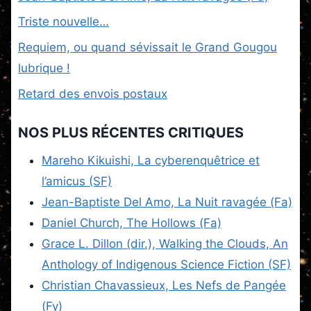
Triste nouvelle…
Requiem, ou quand sévissait le Grand Gougou
lubrique !
Retard des envois postaux
NOS PLUS RÉCENTES CRITIQUES
Mareho Kikuishi, La cyberenquêtrice et
l’amicus (SF)
Jean-Baptiste Del Amo, La Nuit ravagée (Fa)
Daniel Church, The Hollows (Fa)
Grace L. Dillon (dir.), Walking the Clouds, An
Anthology of Indigenous Science Fiction (SF)
Christian Chavassieux, Les Nefs de Pangée
(Fy)