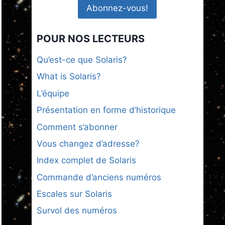
POUR NOS LECTEURS
Qu’est-ce que Solaris?
What is Solaris?
L’équipe
Présentation en forme d’historique
Comment s’abonner
Vous changez d’adresse?
Index complet de Solaris
Commande d’anciens numéros
Escales sur Solaris
Survol des numéros