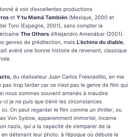
onné à voir d’excellentes productions
rros
et
Y tu Mamá También
(Mexique, 2000 et
del Toro (Espagne, 2001), sans compter la
éricaine
The Others
d’Alejandro Amenábar (2001).
os genres de prédilection, mais
L’échine du diable
,
était avéré une bonne histoire de revenant, classique
nole.
acto
, du réalisateur Juan Carlos Fresnadillo, en me
e pas trop tarder car ce n’est pas le genre de film qui
et, si nous sommes souvent amenés à maudire
is-ci je ne puis que bénir les circonstances
m ici. On peut regarder le film comme un
thriller
, ou
 Max Von Sydow, apparemment immortel, incarne
 nazis, qui a la capacité de s’emparer de la
t en détenant leur photo. à l’époque où débute le