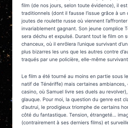
film (de nos jours, selon toute évidence), il es
traditionnels (dont il fausse l’issue grâce à u
joutes de roulette russe où viennent l’affronter 
invariablement gagnant. Son jeune complice Tom
sera déchu et expulsé. Durant tout le film o
chanceux, où il enrôlera l’unique survivant d’u
plus bizarres les uns que les autres contre d’a
traqués par une policière, elle-même survivante 
Le film a été tourné au moins en partie sous le 
natif de Ténériffe) mais certaines ambiances, 
casino, où Samuel livre ses duels au revolver
glauque. Pour moi, la question du genre est cl
d’autrui, le prodigieux triomphe de certains h
côté du fantastique. Tension, étrangeté… imag
(contrairement à ses derniers films) et surveil