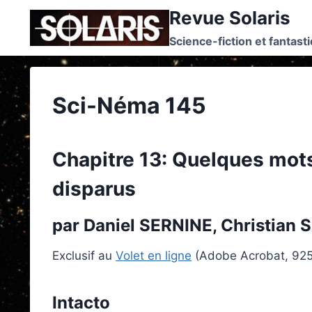
Skip
Revue Solaris
to
Science-fiction et fantast
content
Sci-Néma 145
Chapitre 13: Quelques mots
disparus
par Daniel SERNINE, Christian
Exclusif au
Volet en ligne
(Adobe Acrobat, 92
Intacto