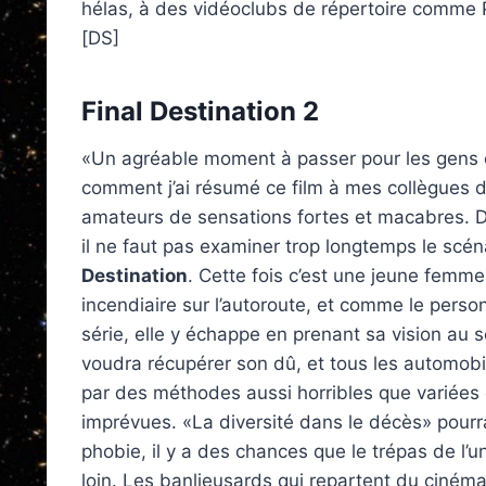
hélas, à des vidéoclubs de répertoire comme P
[DS]
Final Destination 2
«Un agréable moment à passer pour les gens q
comment j’ai résumé ce film à mes collègues 
amateurs de sensations fortes et macabres. Dans
il ne faut pas examiner trop longtemps le scé
Destination
. Cette fois c’est une jeune femme
incendiaire sur l’autoroute, et comme le pers
série, elle y échappe en prenant sa vision au 
voudra récupérer son dû, et tous les automobi
par des méthodes aussi horribles que variées 
imprévues. «La diversité dans le décès» pourra
phobie, il y a des chances que le trépas de l’
loin. Les banlieusards qui repartent du ciném