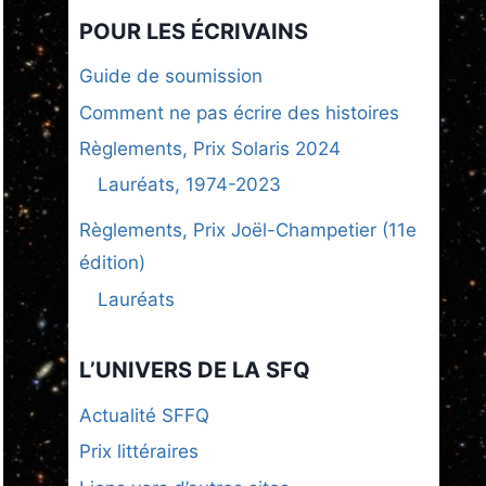
POUR LES ÉCRIVAINS
Guide de soumission
Comment ne pas écrire des histoires
Règlements, Prix Solaris 2024
Lauréats, 1974-2023
Règlements, Prix Joël-Champetier (11e
édition)
Lauréats
L’UNIVERS DE LA SFQ
Actualité SFFQ
Prix littéraires