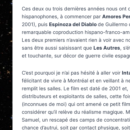
Ces deux ou trois dernières années nous ont d
hispanophones, à commencer par
Amores Pe
2001), puis
Espinoza del Diablo
de Guillermo 
remarquable coproduction hispano-franco-am
Les deux premiers n’avaient rien à voir avec n
sans être aussi saisissant que
Les Autres
, s’
et touchante, sur décor de guerre civile espag
C’est pourquoi je n’ai pas hésité à aller voir
Int
félicitant de vivre à Montréal et en veillant à n
remplit les salles. Le film est daté de 2001 
distributeurs et exploitants de salles, cette fo
(inconnues de moi) qui ont amené ce petit fil
considérer qu’il relève du réalisme magique.
Samuel, un rescapé des camps de concentration
chance d’autrui, soit par contact physique, soi