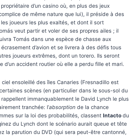
t propriétaire d’un casino où, en plus des jeux
n complice de même nature que lui), il préside à des
les joueurs les plus exaltés, et dont il sort
ás veut partir et voler de ses propres ailes ; il
n suivra Tomás dans une espèce de chasse aux
n écrasement d’avion et se livrera à des défis tous
utres joueurs extrêmes, dont un torero. Ils seront
d’un accident routier où elle a perdu fille et mari.
ciel ensoleillé des îles Canaries (Fresnadillo est
certaines scènes (en particulier dans le sous-sol du
), rappellent immanquablement le David Lynch le plus
airement tranchée: l’
absorption
de la chance
ommes sur la loi des probabilités, classent
Intacto
du
inez du Lynch dont le scénario aurait queue et tête
lez la parution du DVD (qui sera peut-être cantonné,