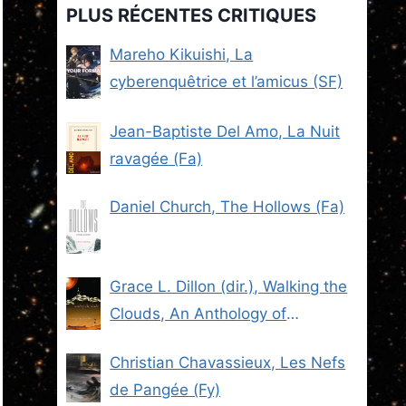
PLUS RÉCENTES CRITIQUES
Mareho Kikuishi, La
cyberenquêtrice et l’amicus (SF)
Jean-Baptiste Del Amo, La Nuit
ravagée (Fa)
Daniel Church, The Hollows (Fa)
Grace L. Dillon (dir.), Walking the
Clouds, An Anthology of
Indigenous Science Fiction (SF)
Christian Chavassieux, Les Nefs
de Pangée (Fy)