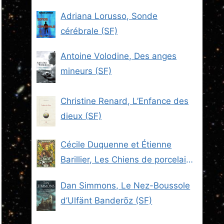
Adriana Lorusso, Sonde
cérébrale (SF)
Antoine Volodine, Des anges
mineurs (SF)
Christine Renard, L’Enfance des
dieux (SF)
Cécile Duquenne et Étienne
Barillier, Les Chiens de porcelaine
(Les Brigades du Steam -2) (SF)
Dan Simmons, Le Nez-Boussole
d’Ulfänt Banderõz (SF)