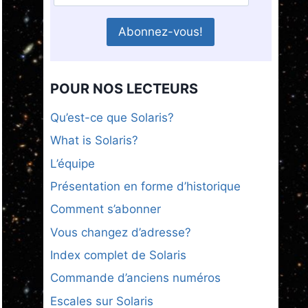
POUR NOS LECTEURS
Qu’est-ce que Solaris?
What is Solaris?
L’équipe
Présentation en forme d’historique
Comment s’abonner
Vous changez d’adresse?
Index complet de Solaris
Commande d’anciens numéros
Escales sur Solaris