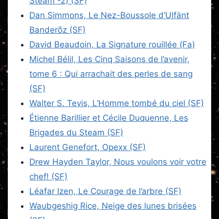
Steam -2) (SF)
Dan Simmons, Le Nez-Boussole d’Ulfänt
Banderõz (SF)
David Beaudoin, La Signature rouillée (Fa)
Michel Bélil, Les Cinq Saisons de l’avenir,
tome 6 : Qui arrachait des perles de sang
(SF)
Walter S. Tevis, L’Homme tombé du ciel (SF)
Étienne Barillier et Cécile Duquenne, Les
Brigades du Steam (SF)
Laurent Genefort, Opexx (SF)
Drew Hayden Taylor, Nous voulons voir votre
chef! (SF)
Léafar Izen, Le Courage de l’arbre (SF)
Waubgeshig Rice, Neige des lunes brisées