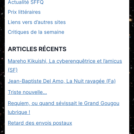
Actualité SFFQ
Prix littéraires
Liens vers d’autres sites
Critiques de la semaine
ARTICLES RÉCENTS
Mareho Kikuishi, La cyberenquêtrice et l’amicus
(SF)
Jean-Baptiste Del Amo, La Nuit ravagée (Fa)
Triste nouvelle…
Requiem, ou quand sévissait le Grand Gougou
lubrique !
Retard des envois postaux