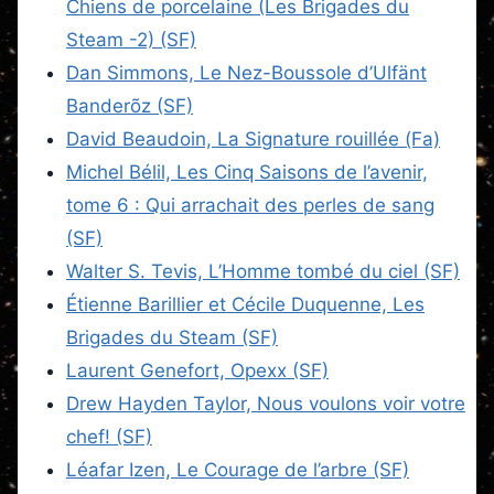
Chiens de porcelaine (Les Brigades du
Steam -2) (SF)
Dan Simmons, Le Nez-Boussole d’Ulfänt
Banderõz (SF)
David Beaudoin, La Signature rouillée (Fa)
Michel Bélil, Les Cinq Saisons de l’avenir,
tome 6 : Qui arrachait des perles de sang
(SF)
Walter S. Tevis, L’Homme tombé du ciel (SF)
Étienne Barillier et Cécile Duquenne, Les
Brigades du Steam (SF)
Laurent Genefort, Opexx (SF)
Drew Hayden Taylor, Nous voulons voir votre
chef! (SF)
Léafar Izen, Le Courage de l’arbre (SF)