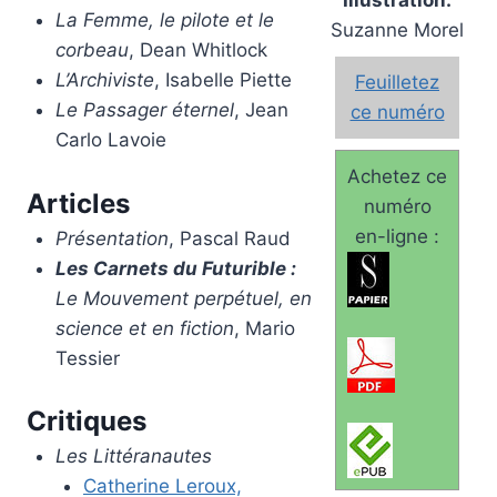
Illustration:
La Femme, le pilote et le
Suzanne Morel
corbeau
, Dean Whitlock
L’Archiviste
, Isabelle Piette
Feuilletez
Le Passager éternel
, Jean
ce numéro
Carlo Lavoie
Achetez ce
Articles
numéro
en-ligne :
Présentation
, Pascal Raud
Les Carnets du Futurible :
Le Mouvement perpétuel, en
science et en fiction
, Mario
Tessier
Critiques
Les Littéranautes
Catherine Leroux,