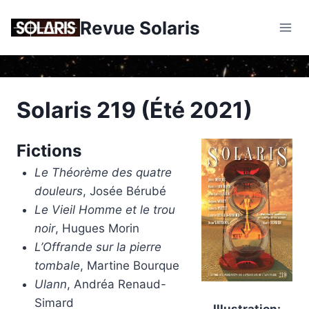
Skip
Revue Solaris
to
content
Solaris 219 (Été 2021)
Fictions
Le Théorème des quatre
douleurs
, Josée Bérubé
Le Vieil Homme et le trou
noir
, Hugues Morin
L’Offrande sur la pierre
tombale
, Martine Bourque
Ulann
, Andréa Renaud-
Simard