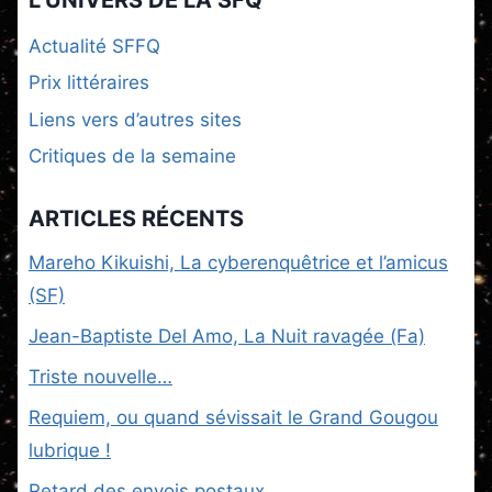
L’UNIVERS DE LA SFQ
Actualité SFFQ
Prix littéraires
Liens vers d’autres sites
Critiques de la semaine
ARTICLES RÉCENTS
Mareho Kikuishi, La cyberenquêtrice et l’amicus
(SF)
Jean-Baptiste Del Amo, La Nuit ravagée (Fa)
Triste nouvelle…
Requiem, ou quand sévissait le Grand Gougou
lubrique !
Retard des envois postaux