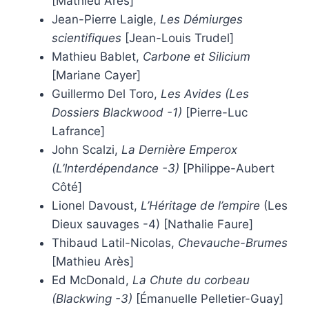
[Mathieu Arès]
Jean-Pierre Laigle,
Les Démiurges
scientifiques
[Jean-Louis Trudel]
Mathieu Bablet,
Carbone et Silicium
[Mariane Cayer]
Guillermo Del Toro,
Les Avides (Les
Dossiers Blackwood -1)
[Pierre-Luc
Lafrance]
John Scalzi,
La Dernière Emperox
(L’Interdépendance -3)
[Philippe-Aubert
Côté]
Lionel Davoust,
L’Héritage de l’empire
(Les
Dieux sauvages -4) [Nathalie Faure]
Thibaud Latil-Nicolas,
Chevauche-Brumes
[Mathieu Arès]
Ed McDonald,
La Chute du corbeau
(Blackwing -3)
[Émanuelle Pelletier-Guay]