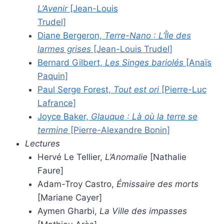
L’Avenir
[Jean-Louis
Trudel]
Diane Bergeron,
Terre-Nano : L’Île des
larmes grises
[Jean-Louis Trudel]
Bernard Gilbert,
Les Singes bariolés
[Anaïs
Paquin]
Paul Serge Forest,
Tout est ori
[Pierre-Luc
Lafrance]
Joyce Baker,
Glauque : Là où la terre se
termine
[Pierre-Alexandre Bonin]
Lectures
Hervé Le Tellier,
L’Anomalie
[Nathalie
Faure]
Adam-Troy Castro,
Émissaire des morts
[Mariane Cayer]
Aymen Gharbi,
La Ville des impasses