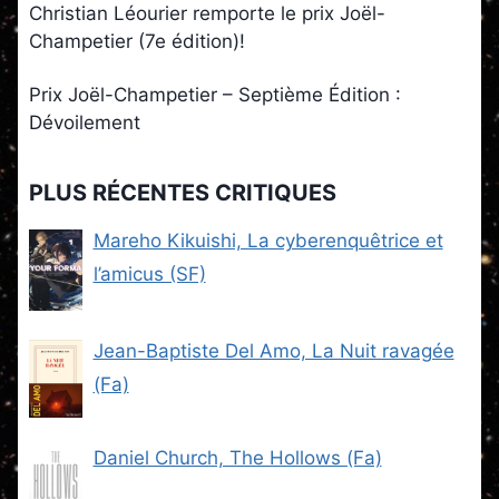
Christian Léourier remporte le prix Joël-
Champetier (7e édition)!
Prix Joël-Champetier – Septième Édition :
Dévoilement
PLUS RÉCENTES CRITIQUES
Mareho Kikuishi, La cyberenquêtrice et
l’amicus (SF)
Jean-Baptiste Del Amo, La Nuit ravagée
(Fa)
Daniel Church, The Hollows (Fa)