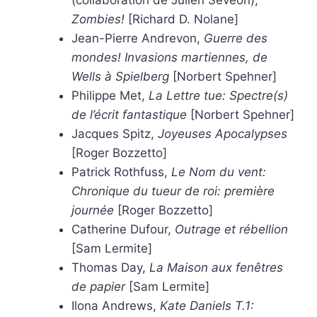
(collaboration de Julien Sévéon),
Zombies!
[Richard D. Nolane]
Jean-Pierre Andrevon,
Guerre des
mondes! Invasions martiennes, de
Wells à Spielberg
[Norbert Spehner]
Philippe Met,
La Lettre tue: Spectre(s)
de l’écrit fantastique
[Norbert Spehner]
Jacques Spitz,
Joyeuses Apocalypses
[Roger Bozzetto]
Patrick Rothfuss,
Le Nom du vent:
Chronique du tueur de roi: première
journée
[Roger Bozzetto]
Catherine Dufour,
Outrage et rébellion
[Sam Lermite]
Thomas Day,
La Maison aux fenêtres
de papier
[Sam Lermite]
Ilona Andrews,
Kate Daniels T.1: