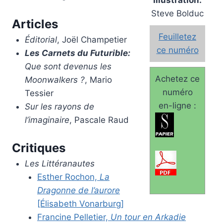
Illustration:
Steve Bolduc
Articles
Feuilletez
Éditorial
, Joël Champetier
ce numéro
Les Carnets du Futurible:
Que sont devenus les
Achetez ce
Moonwalkers ?
, Mario
numéro
Tessier
en-ligne :
Sur les rayons de
l’imaginaire
, Pascale Raud
Critiques
Les Littéranautes
Esther Rochon,
La
Dragonne de l’aurore
[Élisabeth Vonarburg]
Francine Pelletier,
Un tour en Arkadie