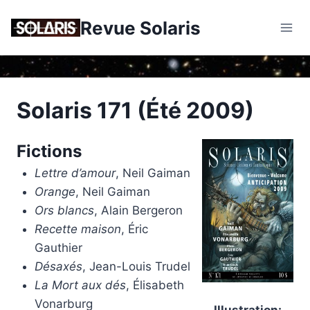
Skip
Revue Solaris
to
content
Solaris 171 (Été 2009)
Fictions
Lettre d’amour
, Neil Gaiman
Orange
, Neil Gaiman
Ors blancs
, Alain Bergeron
Recette maison
, Éric
Gauthier
Désaxés
, Jean-Louis Trudel
La Mort aux dés
, Élisabeth
Vonarburg