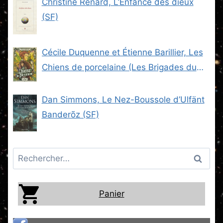
Christine Renard, L’Enfance des dieux
(SF)
Cécile Duquenne et Étienne Barillier, Les
Chiens de porcelaine (Les Brigades du
Steam -2) (SF)
Dan Simmons, Le Nez-Boussole d’Ulfänt
Banderõz (SF)
Rechercher :
Panier