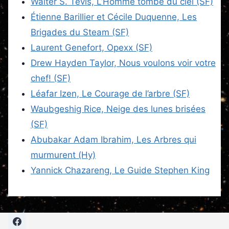
Walter S. Tevis, L’Homme tombé du ciel (SF)
Étienne Barillier et Cécile Duquenne, Les
Brigades du Steam (SF)
Laurent Genefort, Opexx (SF)
Drew Hayden Taylor, Nous voulons voir votre
chef! (SF)
Léafar Izen, Le Courage de l’arbre (SF)
Waubgeshig Rice, Neige des lunes brisées
(SF)
Abubakar Adam Ibrahim, Les Arbres qui
murmurent (Hy)
Yannick Chazareng, Le Guide Stephen King