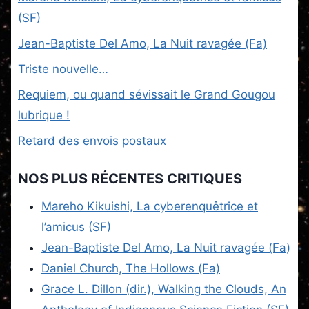
(SF)
Jean-Baptiste Del Amo, La Nuit ravagée (Fa)
Triste nouvelle…
Requiem, ou quand sévissait le Grand Gougou
lubrique !
Retard des envois postaux
NOS PLUS RÉCENTES CRITIQUES
Mareho Kikuishi, La cyberenquêtrice et
l’amicus (SF)
Jean-Baptiste Del Amo, La Nuit ravagée (Fa)
Daniel Church, The Hollows (Fa)
Grace L. Dillon (dir.), Walking the Clouds, An