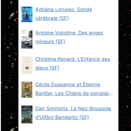
Adriana Lorusso, Sonde
cérébrale (SF)
Antoine Volodine, Des anges
mineurs (SF)
Christine Renard, L’Enfance des
dieux (SF)
Cécile Duquenne et Étienne
Barillier, Les Chiens de porcelaine
(Les Brigades du Steam -2) (SF)
Dan Simmons, Le Nez-Boussole
d’Ulfänt Banderõz (SF)