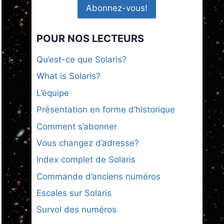
POUR NOS LECTEURS
Qu’est-ce que Solaris?
What is Solaris?
L’équipe
Présentation en forme d’historique
Comment s’abonner
Vous changez d’adresse?
Index complet de Solaris
Commande d’anciens numéros
Escales sur Solaris
Survol des numéros