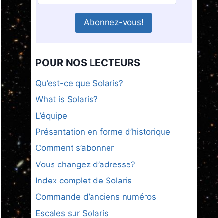
POUR NOS LECTEURS
Qu’est-ce que Solaris?
What is Solaris?
L’équipe
Présentation en forme d’historique
Comment s’abonner
Vous changez d’adresse?
Index complet de Solaris
Commande d’anciens numéros
Escales sur Solaris