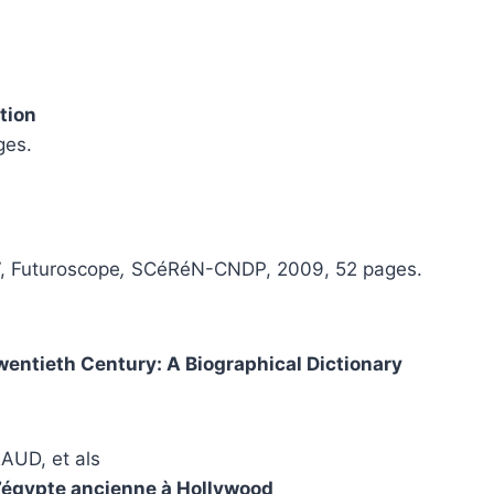
tion
ges.
, Futuroscope
,
SCéRéN-CNDP, 2009, 52 pages.
Twentieth Century: A Biographical Dictionary
UD, et als
l’égypte ancienne à Hollywood