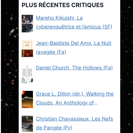
PLUS RÉCENTES CRITIQUES
Mareho Kikuishi, La
cyberenquêtrice et l’amicus (SF)
Jean-Baptiste Del Amo, La Nuit
ravagée (Fa)
Daniel Church, The Hollows (Fa)
Grace L. Dillon (dir.), Walking the
Clouds, An Anthology of
Indigenous Science Fiction (SF)
Christian Chavassieux, Les Nefs
de Pangée (Fy)