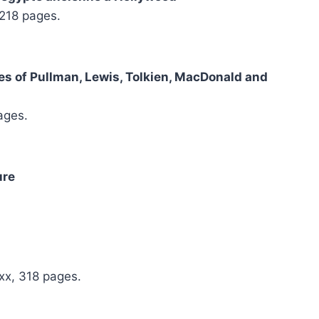
 218 pages.
es of Pullman, Lewis, Tolkien, MacDonald and
ages.
ure
xxx, 318 pages.