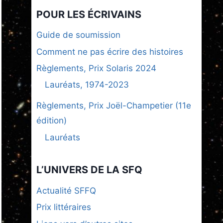
POUR LES ÉCRIVAINS
Guide de soumission
Comment ne pas écrire des histoires
Règlements, Prix Solaris 2024
Lauréats, 1974-2023
Règlements, Prix Joël-Champetier (11e
édition)
Lauréats
L’UNIVERS DE LA SFQ
Actualité SFFQ
Prix littéraires