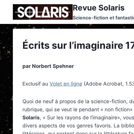
Skip
Revue Solaris
to
Science-fiction et fantast
content
Écrits sur l’imaginaire 1
par Norbert Spehner
Exclusif au
Volet en ligne
(Adobe Acrobat, 1.
Quoi de neuf à propos de la science-fiction, d
rubrique, qui se veut le pendant « non fiction»
Solaris
, « Sur les rayons de l’imaginaire», vo
divers aspects de vos genres favoris. La bibli
littéraires, qui portent donc sur la littérature 