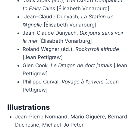
Jack Zipes (éd.),
The Oxford Companion
to Fairy Tales
[Élisabeth Vonarburg]
Jean-Claude Dunyach,
La Station de
l’Agnelle
[Élisabeth Vonarburg]
Jean-Claude Dunyach,
Dix jours sans voir
la mer
[Élisabeth Vonarburg]
Roland Wagner (éd.),
Rock’n’roll altitude
[Jean Pettigrew]
Glen Cook
, Le Dragon ne dort jamais
[Jean
Pettigrew]
Philippe Curval,
Voyage à l’envers
[Jean
Pettigrew]
Illustrations
Jean-Pierre Normand, Mario Giguère, Bernard
Duchesne, Michael-Jo Peter