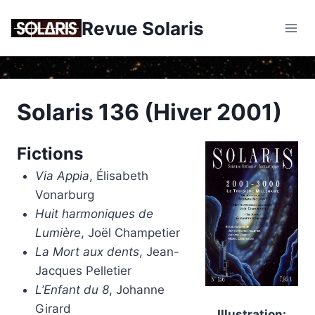
Skip
Revue Solaris
to
content
Solaris 136 (Hiver 2001)
Fictions
Via Appia
, Élisabeth
Vonarburg
Huit harmoniques de
Lumière
, Joël Champetier
La Mort aux dents
, Jean-
Jacques Pelletier
L’Enfant du 8
, Johanne
Girard
Illustration: