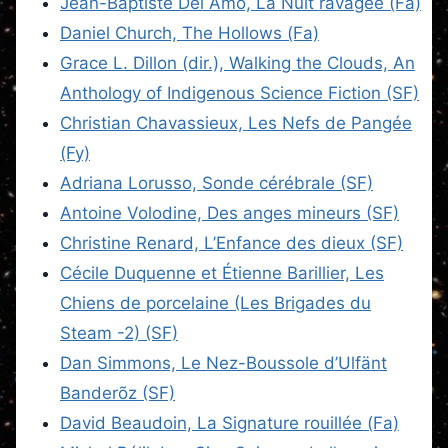
Jean-Baptiste Del Amo, La Nuit ravagée (Fa)
Daniel Church, The Hollows (Fa)
Grace L. Dillon (dir.), Walking the Clouds, An
Anthology of Indigenous Science Fiction (SF)
Christian Chavassieux, Les Nefs de Pangée
(Fy)
Adriana Lorusso, Sonde cérébrale (SF)
Antoine Volodine, Des anges mineurs (SF)
Christine Renard, L’Enfance des dieux (SF)
Cécile Duquenne et Étienne Barillier, Les
Chiens de porcelaine (Les Brigades du
Steam -2) (SF)
Dan Simmons, Le Nez-Boussole d’Ulfänt
Banderõz (SF)
David Beaudoin, La Signature rouillée (Fa)