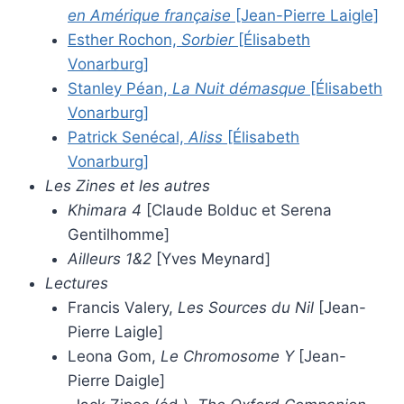
en Amérique française
[Jean-Pierre Laigle]
Esther Rochon,
Sorbier
[Élisabeth
Vonarburg]
Stanley Péan,
La Nuit démasque
[Élisabeth
Vonarburg]
Patrick Senécal,
Aliss
[Élisabeth
Vonarburg]
Les Zines et les autres
Khimara 4
[Claude Bolduc et Serena
Gentilhomme]
Ailleurs 1&2
[Yves Meynard]
Lectures
Francis Valery,
Les Sources du Nil
[Jean-
Pierre Laigle]
Leona Gom,
Le Chromosome Y
[Jean-
Pierre Daigle]