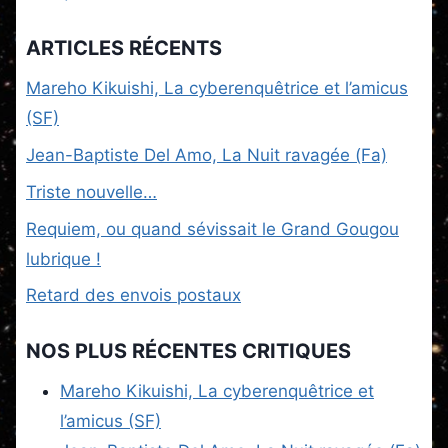
ARTICLES RÉCENTS
Mareho Kikuishi, La cyberenquêtrice et l’amicus
(SF)
Jean-Baptiste Del Amo, La Nuit ravagée (Fa)
Triste nouvelle…
Requiem, ou quand sévissait le Grand Gougou
lubrique !
Retard des envois postaux
NOS PLUS RÉCENTES CRITIQUES
Mareho Kikuishi, La cyberenquêtrice et
l’amicus (SF)