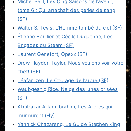
Michel Bélil, Les Cinq Saisons de l’avenir,
tome 6 : Qui arrachait des perles de sang
(SF)
Walter S. Tevis, L’Homme tombé du ciel (SF)
Étienne Barillier et Cécile Duquenne, Les
Brigades du Steam (SF)
Laurent Genefort, Opexx (SF)
Drew Hayden Taylor, Nous voulons voir votre
chef! (SF)
Léafar Izen, Le Courage de l’arbre (SF)
Waubgeshig Rice, Neige des lunes brisées
(SF)
Abubakar Adam Ibrahim, Les Arbres qui
murmurent (Hy)
Yannick Chazareng, Le Guide Stephen King