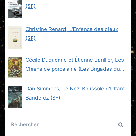
(SF)
Christine Renard, L’Enfance des dieux
(SF)
Cécile Duquenne et Étienne Barillier, Les
Chiens de porcelaine (Les Brigades du
Steam -2) (SF)
Dan Simmons, Le Nez-Boussole d’Ulfänt
Banderõz (SF)
Rechercher :