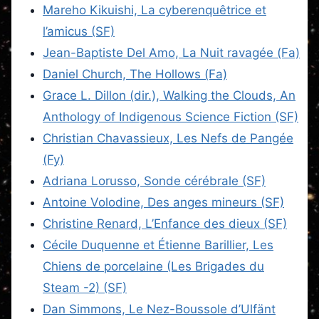
Mareho Kikuishi, La cyberenquêtrice et
l’amicus (SF)
Jean-Baptiste Del Amo, La Nuit ravagée (Fa)
Daniel Church, The Hollows (Fa)
Grace L. Dillon (dir.), Walking the Clouds, An
Anthology of Indigenous Science Fiction (SF)
Christian Chavassieux, Les Nefs de Pangée
(Fy)
Adriana Lorusso, Sonde cérébrale (SF)
Antoine Volodine, Des anges mineurs (SF)
Christine Renard, L’Enfance des dieux (SF)
Cécile Duquenne et Étienne Barillier, Les
Chiens de porcelaine (Les Brigades du
Steam -2) (SF)
Dan Simmons, Le Nez-Boussole d’Ulfänt