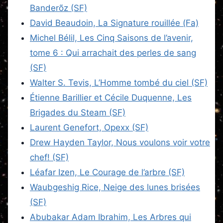
Banderõz (SF)
David Beaudoin, La Signature rouillée (Fa)
Michel Bélil, Les Cinq Saisons de l’avenir,
tome 6 : Qui arrachait des perles de sang
(SF)
Walter S. Tevis, L’Homme tombé du ciel (SF)
Étienne Barillier et Cécile Duquenne, Les
Brigades du Steam (SF)
Laurent Genefort, Opexx (SF)
Drew Hayden Taylor, Nous voulons voir votre
chef! (SF)
Léafar Izen, Le Courage de l’arbre (SF)
Waubgeshig Rice, Neige des lunes brisées
(SF)
Abubakar Adam Ibrahim, Les Arbres qui