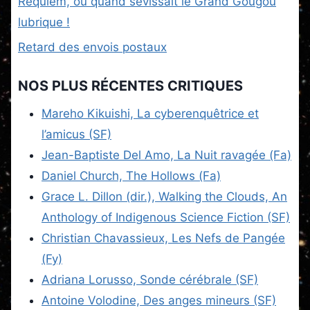
Requiem, ou quand sévissait le Grand Gougou
lubrique !
Retard des envois postaux
NOS PLUS RÉCENTES CRITIQUES
Mareho Kikuishi, La cyberenquêtrice et
l’amicus (SF)
Jean-Baptiste Del Amo, La Nuit ravagée (Fa)
Daniel Church, The Hollows (Fa)
Grace L. Dillon (dir.), Walking the Clouds, An
Anthology of Indigenous Science Fiction (SF)
Christian Chavassieux, Les Nefs de Pangée
(Fy)
Adriana Lorusso, Sonde cérébrale (SF)
Antoine Volodine, Des anges mineurs (SF)