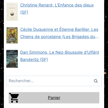
Christine Renard, L’Enfance des dieux
(SF)
Cécile Duquenne et Étienne Barillier, Les
Chiens de porcelaine (Les Brigades du
Steam -2) (SF)
Dan Simmons, Le Nez-Boussole d’Ulfänt
Banderõz (SF)
Rechercher :
Panier