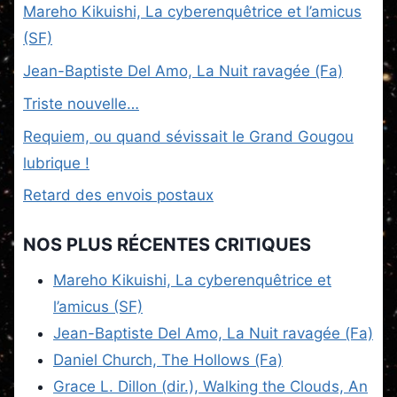
Mareho Kikuishi, La cyberenquêtrice et l’amicus
(SF)
Jean-Baptiste Del Amo, La Nuit ravagée (Fa)
Triste nouvelle…
Requiem, ou quand sévissait le Grand Gougou
lubrique !
Retard des envois postaux
NOS PLUS RÉCENTES CRITIQUES
Mareho Kikuishi, La cyberenquêtrice et
l’amicus (SF)
Jean-Baptiste Del Amo, La Nuit ravagée (Fa)
Daniel Church, The Hollows (Fa)
Grace L. Dillon (dir.), Walking the Clouds, An