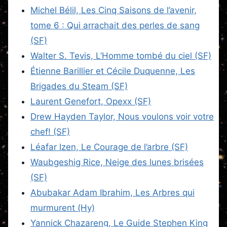
Michel Bélil, Les Cinq Saisons de l’avenir,
tome 6 : Qui arrachait des perles de sang
(SF)
Walter S. Tevis, L’Homme tombé du ciel (SF)
Étienne Barillier et Cécile Duquenne, Les
Brigades du Steam (SF)
Laurent Genefort, Opexx (SF)
Drew Hayden Taylor, Nous voulons voir votre
chef! (SF)
Léafar Izen, Le Courage de l’arbre (SF)
Waubgeshig Rice, Neige des lunes brisées
(SF)
Abubakar Adam Ibrahim, Les Arbres qui
murmurent (Hy)
Yannick Chazareng, Le Guide Stephen King