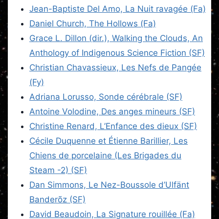
Jean-Baptiste Del Amo, La Nuit ravagée (Fa)
Daniel Church, The Hollows (Fa)
Grace L. Dillon (dir.), Walking the Clouds, An
Anthology of Indigenous Science Fiction (SF)
Christian Chavassieux, Les Nefs de Pangée
(Fy)
Adriana Lorusso, Sonde cérébrale (SF)
Antoine Volodine, Des anges mineurs (SF)
Christine Renard, L’Enfance des dieux (SF)
Cécile Duquenne et Étienne Barillier, Les
Chiens de porcelaine (Les Brigades du
Steam -2) (SF)
Dan Simmons, Le Nez-Boussole d’Ulfänt
Banderõz (SF)
David Beaudoin, La Signature rouillée (Fa)