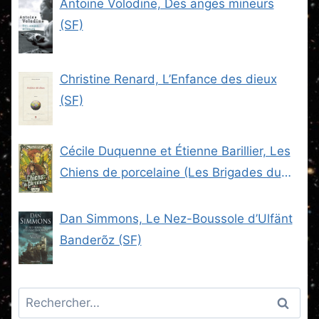
Antoine Volodine, Des anges mineurs
(SF)
Christine Renard, L’Enfance des dieux
(SF)
Cécile Duquenne et Étienne Barillier, Les
Chiens de porcelaine (Les Brigades du
Steam -2) (SF)
Dan Simmons, Le Nez-Boussole d’Ulfänt
Banderõz (SF)
Rechercher :