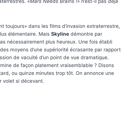
terrestres. «
Mars Needs Brains !
» n’est-il pas
déjà
 toujours» dans les films d’invasion extraterrestre,
plus élémentaire. Mais
Skyline
démontre par
pas nécessairement plus heureux. Une fois établi
c des moyens d’une supériorité écrasante par rapport
ession de vacuité d’un point de vue dramatique.
termine de façon platement vraisemblable ? Disons
 tard, ou quinze minutes trop tôt. On annonce une
r volet si décevant.