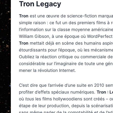
Tron Legacy
Tron
est une œuvre de science-fiction marqua
simple raison : ce fut un des premiers films à
l’information sur la classe moyenne américai
William Gibson, à une époque où WordPerfect e
Tron
mettait déjà en scène des humains aspiré
étourdissants pour l’époque, où les mécanisme
Oubliez la réaction critique ou commerciale de 
considérable sur l’imaginaire de toute une gé
mener la révolution Internet.
C’est dire que l’arrivée d’une suite en 2010 se
profiter d’effets spéciaux numériques.
Tron : 
où
tous
les films hollywoodiens sont créés – o
étape de leur production, depuis la scénarisat
sans même parler de la comptabilité et de l’a