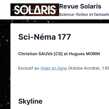
Skip
Revue Solaris
to
Science-fiction et fantast
content
Sci-Néma 177
Christian SAUVé [
CS
] et Hugues MORIN
Exclusif au
Volet en ligne
(Adobe Acrobat, 1.
Skyline