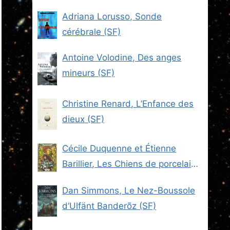
Adriana Lorusso, Sonde
cérébrale (SF)
Antoine Volodine, Des anges
mineurs (SF)
Christine Renard, L’Enfance des
dieux (SF)
Cécile Duquenne et Étienne
Barillier, Les Chiens de porcelaine
(Les Brigades du Steam -2) (SF)
Dan Simmons, Le Nez-Boussole
d’Ulfänt Banderõz (SF)