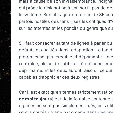
mais à cause de son invraisemblance. Indigni
qui prône la résignation à son sort : pas de d
le système. Bref, il s’agit d’un roman de SF pou
parfois hostiles des fans (lisez les critiques
sur les attentes et les poncifs du genre que s
S’il faut consacrer autant de lignes à parler d
défauts et qualités dans l’adaptation. Le fan
prétentieuse, peu crédible et déprimante. Le 
contrôlée, pleine de subtilités, émotionnelleme
déprimante. Et les deux auront raison… ce qui 
capables d’apprécier ces deux registres.
Car il est exact qu’en termes strictement ration
de moi toujours
] est de la foutaise soutenue 
organes ne sont pas simplement tués, puis util
sont amputés organe par organe dans des opér