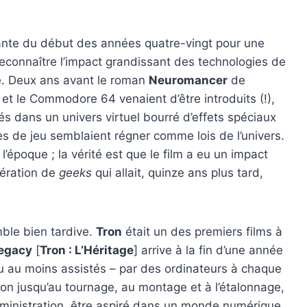
nte du début des années quatre-vingt pour une
 reconnaître l’impact grandissant des technologies de
ne. Deux ans avant le roman
Neuromancer
de
t le Commodore 64 venaient d’être introduits (!),
s dans un univers virtuel bourré d’effets spéciaux
s de jeu semblaient régner comme lois de l’univers.
l’époque ; la vérité est que le film a eu un impact
nération de
geeks
qui allait, quinze ans plus tard,
mble bien tardive.
Tron
était un des premiers films à
Legacy
[
Tron : L’Héritage
] arrive à la fin d’une année
u au moins assistés – par des ordinateurs à chaque
ion jusqu’au tournage, au montage et à l’étalonnage,
dministration. être aspiré dans un monde numérique