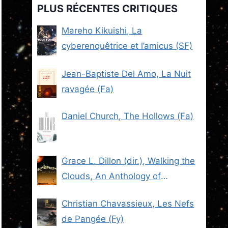
PLUS RÉCENTES CRITIQUES
Mareho Kikuishi, La
cyberenquêtrice et l’amicus (SF)
Jean-Baptiste Del Amo, La Nuit
ravagée (Fa)
Daniel Church, The Hollows (Fa)
Grace L. Dillon (dir.), Walking the
Clouds, An Anthology of
Indigenous Science Fiction (SF)
Christian Chavassieux, Les Nefs
de Pangée (Fy)