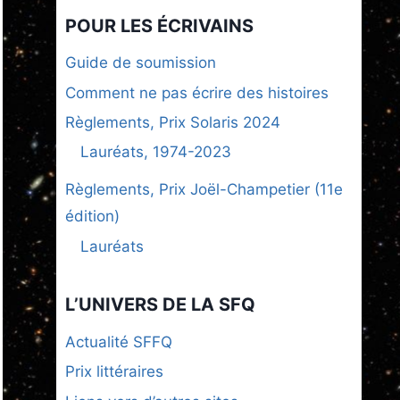
POUR LES ÉCRIVAINS
Guide de soumission
Comment ne pas écrire des histoires
Règlements, Prix Solaris 2024
Lauréats, 1974-2023
Règlements, Prix Joël-Champetier (11e
édition)
Lauréats
L’UNIVERS DE LA SFQ
Actualité SFFQ
Prix littéraires