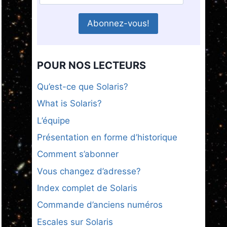
POUR NOS LECTEURS
Qu’est-ce que Solaris?
What is Solaris?
L’équipe
Présentation en forme d’historique
Comment s’abonner
Vous changez d’adresse?
Index complet de Solaris
Commande d’anciens numéros
Escales sur Solaris