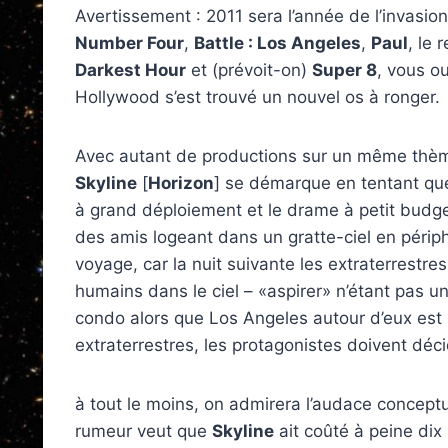
Avertissement : 2011 sera l’année de l’invasion
Number Four
,
Battle : Los Angeles
,
Paul
, le
Darkest Hour
et (prévoit-on)
Super 8
, vous ou
Hollywood s’est trouvé un nouvel os à ronger.
Avec autant de productions sur un même thème
Skyline
[
Horizon
] se démarque en tentant que
à grand déploiement et le drame à petit budge
des amis logeant dans un gratte-ciel en péri
voyage, car la nuit suivante les extraterrestre
humains dans le ciel – «aspirer» n’étant pas 
condo alors que Los Angeles autour d’eux est l
extraterrestres, les protagonistes doivent déci
à tout le moins, on admirera l’audace conceptu
rumeur veut que
Skyline
ait coûté à peine dix 