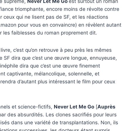
té suprême,
Never Let Me Go
est surtout un roman
éfiance triomphante, encore moins de révolte contre
r ceux qui ne lisent pas de SF, et les réactions
 d’Amazon pour vous en convaincre) en révèlent autant
ur les faiblesses du roman proprement dit.
u livre, c’est qu’on retrouve à peu près les mêmes
 de SF dira que c’est une œuvre longue, ennuyeuse,
cinéphile dira que c’est une œuvre finement
nt captivante, mélancolique, solennelle, et
rendra d’autant plus intéressant le film pour ceux
nels et science-fictifs,
Never Let Me Go
[
Auprès
par des absurdités. Les clones sacrifiés pour leurs
isés dans une variété de transplantations. Non, ils
ations successives, les docteurs étant surpris