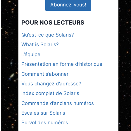
POUR NOS LECTEURS
Qu’est-ce que Solaris?
What is Solaris?
L’équipe
Présentation en forme d’historique
Comment s’abonner
Vous changez d’adresse?
Index complet de Solaris
Commande d’anciens numéros
Escales sur Solaris
Survol des numéros