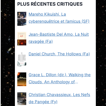
PLUS RÉCENTES CRITIQUES
Mareho Kikuishi, La
cyberenquêtrice et l’amicus (SF)
Jean-Baptiste Del Amo, La Nuit
ravagée (Fa)
Daniel Church, The Hollows (Fa)
Grace L. Dillon (dir.), Walking the
Clouds, An Anthology of
Indigenous Science Fiction (SF)
Christian Chavassieux, Les Nefs
de Pangée (Fy)