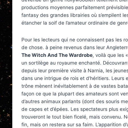
productions moyennes parfaitement prévisible
fantasy des grandes librairies où s’empilent l
étancher la soif de l’amateur ordinaire de genr
Pour les lecteurs qui ne connaissent pas les r
de chose. à peine revenus dans leur Angleter
The Witch And The Wardrobe
, voilà que les
un sortilège au royaume enchanté. Découvrant
depuis leur première visite à Narnia, les jeun
dans une intrigue de rois et d’héritiers. Leurs 
trône mènent inévitablement à de vastes batai
façon ce que la plupart des amateurs sont venus
d’autres animaux parlants (dont des souris meur
de capes et d’épées. Les spectateurs plus exi
trouveront le tout bien ficelé, mais convenu. Non
fin, mais on restera sur sa faim. L’apparition