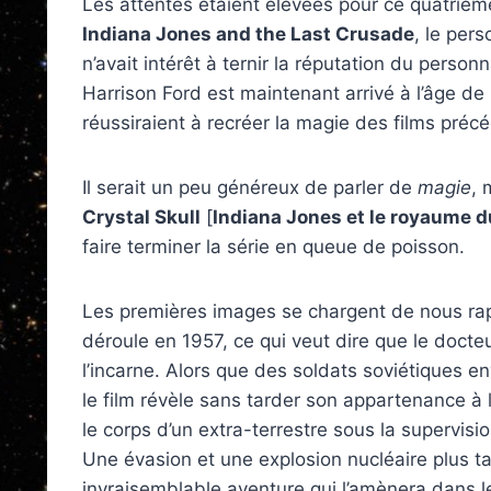
Les attentes étaient élevées pour ce quatrième
Indiana Jones and the Last Crusade
, le per
n’avait intérêt à ternir la réputation du pers
Harrison Ford est maintenant arrivé à l’âge de 
réussiraient à recréer la magie des films préc
Il serait un peu généreux de parler de
magie
, 
Crystal Skull
[
Indiana Jones et le royaume du
faire terminer la série en queue de poisson.
Les premières images se chargent de nous rap
déroule en 1957, ce qui veut dire que le docte
l’incarne. Alors que des soldats soviétiques 
le film révèle sans tarder son appartenance à l
le corps d’un extra-terrestre sous la supervisi
Une évasion et une explosion nucléaire plus 
invraisemblable aventure qui l’amènera dans l