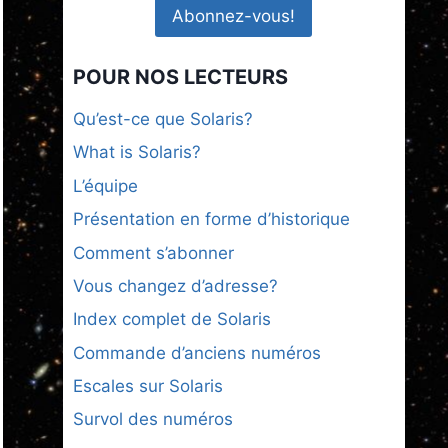
POUR NOS LECTEURS
Qu’est-ce que Solaris?
What is Solaris?
L’équipe
Présentation en forme d’historique
Comment s’abonner
Vous changez d’adresse?
Index complet de Solaris
Commande d’anciens numéros
Escales sur Solaris
Survol des numéros