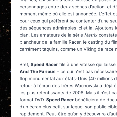
personnages entre deux scènes d’action, et d
moment même où elle est annoncée. L’effet es
pour ceux qui préfèrent se contenter d’une seule
des séquences admirables ici et là. Ajoutons le
plan. Les amateurs de la série
Matrix
constater
blancheur de la famille Racer, le casting du fi
carrément taquins, comme un Viking de race n
Bref,
Speed Racer
file à une vitesse qui laiss
And The Furious
– ce qui n’est pas nécessaire
flop monumental aux états-Unis (40 millions d
retour à l’écran des frères Wachowski a déjà
les plus retentissants de 2008. Mais il n’est pa
format DVD.
Speed Racer
bénéficiera de docum
d’un écran plus petit sur lequel son public cibl
rapidement. Peut-être qu’on y découvrira d’au