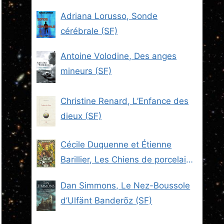
Adriana Lorusso, Sonde
cérébrale (SF)
Antoine Volodine, Des anges
mineurs (SF)
Christine Renard, L’Enfance des
dieux (SF)
Cécile Duquenne et Étienne
Barillier, Les Chiens de porcelaine
(Les Brigades du Steam -2) (SF)
Dan Simmons, Le Nez-Boussole
d’Ulfänt Banderõz (SF)