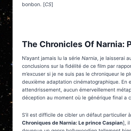
bonbon. [
CS
]
The Chronicles Of Narnia: 
N’ayant jamais lu la série
Narnia
, je laisserai
conclusions sur la fidélité de ce film par rapp
m’excuser si je ne suis pas le chroniqueur le 
deuxième adaptation cinématographique. En e
attendrissement, aucun émerveillement métap
déception au moment où le générique final a 
S’il est difficile de cibler un défaut particulier 
Chroniques de Narnia: Le prince Caspian
], 
devenue un genre hollywoodien tellement bien 