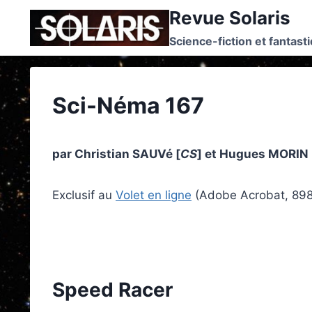
Skip
Revue Solaris
to
Science-fiction et fantast
content
Sci-Néma 167
par Christian SAUVé [
CS
] et Hugues MORIN 
Exclusif au
Volet en ligne
(Adobe Acrobat, 89
Speed Racer