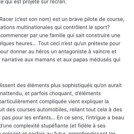
e qui est projeté sur l’écran.
 Racer (c’est son nom) est un brave pilote de course,
rations multinationales qui contrôlent le sport?
commencer par une famille qui sait construire une
lques heures… Tout ceci n’est qu’un prétexte pour
ur donner au héros un antagoniste à vaincre et
ée narrative aux mamans et aux papas médusés qui
lissent des éléments plus sophistiqués qu’on aurait
nattendu, et parfois choquant, d’éléments
articulièrement compliquée vient expliquer la
uit des courses automobiles, reliant tout cela à des
 pas pour les enfants… En ce sens, l’intrigue a beau
d’une complexité stupéfiante (et fidèle à ses
 présent et parfois au futur, approfondissant les