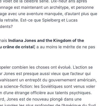
 volet de la célèbre série. Dix-neuf ans après
sonnage est maintenant un archétype, et personne
onnage avec une aventure manquée, d’autant plus que
la retraite. Est-ce que Spielberg et Lucas
édents?
mais
Indiana Jones and the Kingdom of the
 crâne de cristal
] a au moins le mérite de ne pas
peler combien les choses ont évolué. L’action se
ur Jones est presque aussi vieux que l’acteur qui
envahissent un entrepôt du gouvernement américain,
a science-fiction: les Soviétiques sont venus voler
on d’une étrange officière aux talents psychiques.
tard, Jones est de nouveau plongé dans une
es jungles les plus profondes de l’Amérique du Sud,