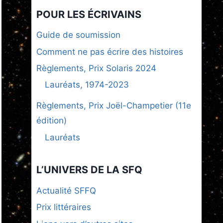
POUR LES ÉCRIVAINS
Guide de soumission
Comment ne pas écrire des histoires
Règlements, Prix Solaris 2024
Lauréats, 1974-2023
Règlements, Prix Joël-Champetier (11e
édition)
Lauréats
L’UNIVERS DE LA SFQ
Actualité SFFQ
Prix littéraires