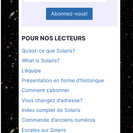
POUR NOS LECTEURS
Qu’est-ce que Solaris?
What is Solaris?
L’équipe
Présentation en forme d’historique
Comment s’abonner
Vous changez d’adresse?
Index complet de Solaris
Commande d’anciens numéros
Escales sur Solaris