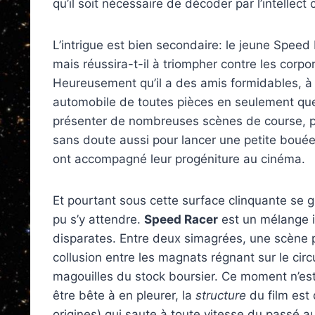
qu’il soit nécessaire de décoder par l’intellect c
L’intrigue est bien secondaire: le jeune Speed
mais réussira-t-il à triompher contre les corpo
Heureusement qu’il a des amis formidables, à 
automobile de toutes pièces en seulement que
présenter de nombreuses scènes de course, po
sans doute aussi pour lancer une petite bou
ont accompagné leur progéniture au cinéma.
Et pourtant sous cette surface clinquante se g
pu s’y attendre.
Speed Racer
est un mélange i
disparates. Entre deux simagrées, une scène p
collusion entre les magnats régnant sur le circ
magouilles du stock boursier. Ce moment n’est
être bête à en pleurer, la
structure
du film est 
origines) qui saute à toute vitesse du passé au