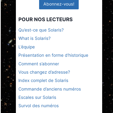
POUR NOS LECTEURS
Qu’est-ce que Solaris?
What is Solaris?
L’équipe
Présentation en forme d’historique
Comment s’abonner
Vous changez d’adresse?
Index complet de Solaris
Commande d’anciens numéros
Escales sur Solaris
Survol des numéros