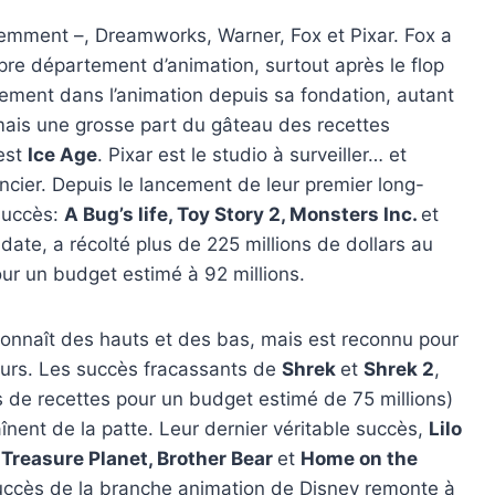
idemment –, Dreamworks, Warner, Fox et Pixar. Fox a
pre département d’animation, surtout après le flop
èrement dans l’animation depuis sa fondation, autant
amais une grosse part du gâteau des recettes
 est
Ice Age
. Pixar est le studio à surveiller… et
nancier. Depuis le lancement de leur premier long-
 succès:
A Bug’s life, Toy Story 2, Monsters Inc.
et
n date, a récolté plus de 225 millions de dollars au
 pour un budget estimé à 92 millions.
nnaît des hauts et des bas, mais est reconnu pour
teurs. Les succès fracassants de
Shrek
et
Shrek 2
,
s de recettes pour un budget estimé de 75 millions)
raînent de la patte. Leur dernier véritable succès,
Lilo
;
Treasure Planet, Brother Bear
et
Home on the
-succès de la branche animation de Disney remonte à