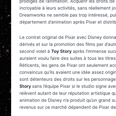
prodiges de l’animation. Acquérir les droits de 
incroyable à leurs activités, sans réellement 
Dreamworks ne semble pas trop intéressé, pui
département d’animation après Pixar et distri
Le contrat original de Pixar avec Disney donna
dérivés et sur la promotion des films par d’aut
second volet à
Toy Story
après l’immense succ
auraient voulu faire des suites à tous les titres
Réticents, les gens de Pixar ont seulement a
convaincus qu’ils avaient une idée assez origina
sont détenteurs des droits sur les personnage
Story
sans l’équipe Pixar si le studio signe ave
relèvent autant de leur réputation artistique q
animation de Disney n’a produit qu’un grand su
revenus sur ce marché dépendent de Pixar de