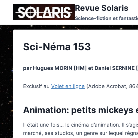
Skip
Revue Solaris
to
Science-fiction et fantast
content
Sci-Néma 153
par Hugues MORIN [HM] et Daniel SERNINE 
Exclusif au
Volet en ligne
(Adobe Acrobat, 86
Animation: petits mickeys e
Il était une fois… le cinéma d’animation. Il s’a
marché, ses studios, un genre sur lequel régna