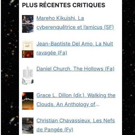
PLUS RÉCENTES CRITIQUES
Mareho Kikuishi, La
cyberenquêtrice et l’amicus (SF)
Jean-Baptiste Del Amo, La Nuit
ravagée (Fa)
Daniel Church, The Hollows (Fa)
Grace L. Dillon (dir.), Walking the
Clouds, An Anthology of
Indigenous Science Fiction (SF)
Christian Chavassieux, Les Nefs
de Pangée (Fy)