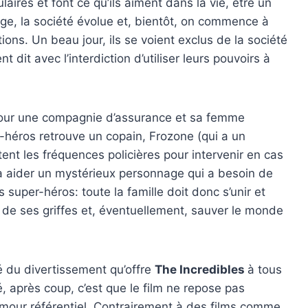
laires et font ce qu’ils aiment dans la vie, être un
ge, la société évolue et, bientôt, on commence à
ions. Un beau jour, ils se voient exclus de la société
 dit avec l’interdiction d’utiliser leurs pouvoirs à
 pour une compagnie d’assurance et sa femme
r-héros retrouve un copain, Frozone (qui a un
ent les fréquences policières pour intervenir en cas
 à aider un mystérieux personnage qui a besoin de
 super-héros: toute la famille doit donc s’unir et
r de ses griffes et, éventuellement, sauver le monde
é du divertissement qu’offre
The Incredibles
à tous
é, après coup, c’est que le film ne repose pas
humour référentiel. Contrairement à des films comme