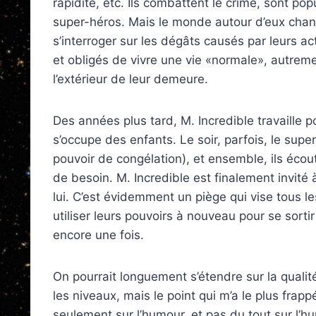
rapidité, etc. Ils combattent le crime, sont popu
super-héros. Mais le monde autour d’eux chan
s’interroger sur les dégâts causés par leurs act
et obligés de vivre une vie «normale», autrement
l’extérieur de leur demeure.
Des années plus tard, M. Incredible travaille
s’occupe des enfants. Le soir, parfois, le supe
pouvoir de congélation), et ensemble, ils écout
de besoin. M. Incredible est finalement invité
lui. C’est évidemment un piège qui vise tous les
utiliser leurs pouvoirs à nouveau pour se sorti
encore une fois.
On pourrait longuement s’étendre sur la qualit
les niveaux, mais le point qui m’a le plus frapp
seulement sur l’humour, et pas du tout sur l’