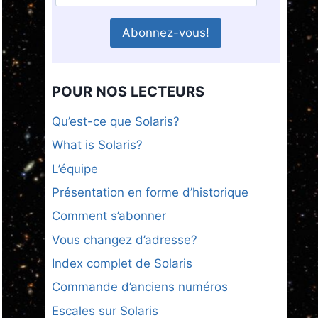
POUR NOS LECTEURS
Qu’est-ce que Solaris?
What is Solaris?
L’équipe
Présentation en forme d’historique
Comment s’abonner
Vous changez d’adresse?
Index complet de Solaris
Commande d’anciens numéros
Escales sur Solaris