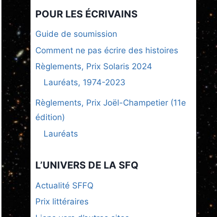
POUR LES ÉCRIVAINS
Guide de soumission
Comment ne pas écrire des histoires
Règlements, Prix Solaris 2024
Lauréats, 1974-2023
Règlements, Prix Joël-Champetier (11e
édition)
Lauréats
L’UNIVERS DE LA SFQ
Actualité SFFQ
Prix littéraires