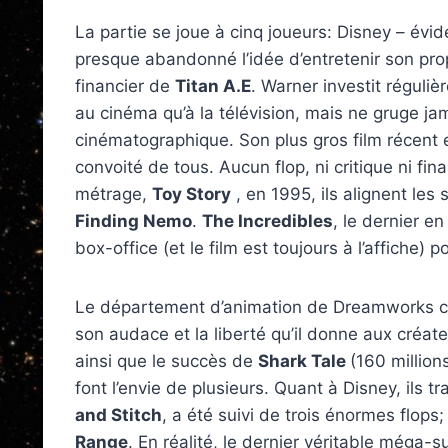
La partie se joue à cinq joueurs: Disney – év
presque abandonné l’idée d’entretenir son pro
financier de
Titan A.E
. Warner investit réguli
au cinéma qu’à la télévision, mais ne gruge j
cinématographique. Son plus gros film récent
convoité de tous. Aucun flop, ni critique ni fi
métrage,
Toy Story
, en 1995, ils alignent les
Finding Nemo
.
The Incredibles
, le dernier e
box-office (et le film est toujours à l’affiche)
Le département d’animation de Dreamworks co
son audace et la liberté qu’il donne aux créa
ainsi que le succès de
Shark Tale
(160 million
font l’envie de plusieurs. Quant à Disney, ils t
and Stitch
, a été suivi de trois énormes flops
Range
. En réalité, le dernier véritable méga