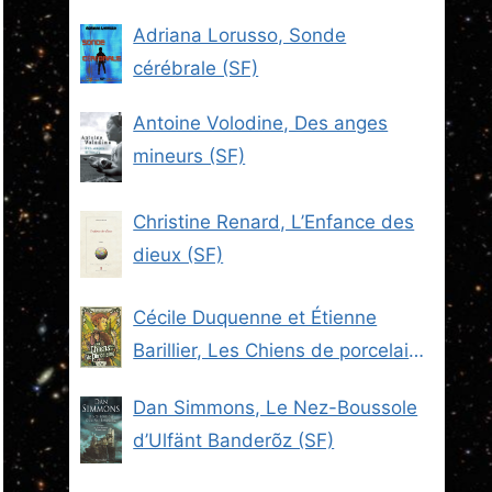
Adriana Lorusso, Sonde
cérébrale (SF)
Antoine Volodine, Des anges
mineurs (SF)
Christine Renard, L’Enfance des
dieux (SF)
Cécile Duquenne et Étienne
Barillier, Les Chiens de porcelaine
(Les Brigades du Steam -2) (SF)
Dan Simmons, Le Nez-Boussole
d’Ulfänt Banderõz (SF)