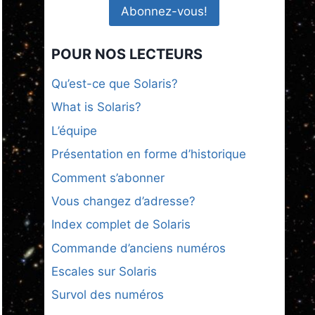
POUR NOS LECTEURS
Qu’est-ce que Solaris?
What is Solaris?
L’équipe
Présentation en forme d’historique
Comment s’abonner
Vous changez d’adresse?
Index complet de Solaris
Commande d’anciens numéros
Escales sur Solaris
Survol des numéros