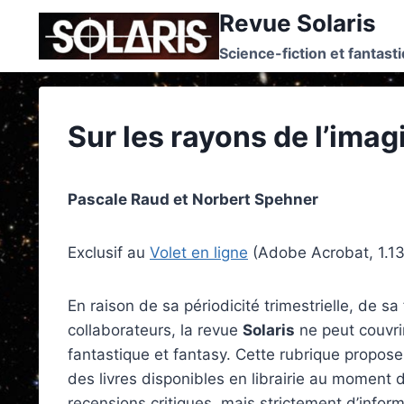
Skip
Revue Solaris
to
Science-fiction et fantast
content
Sur les rayons de l’imag
Pascale Raud et Norbert Spehner
Exclusif au
Volet en ligne
(Adobe Acrobat, 1.1
En raison de sa périodicité trimestrielle, de s
collaborateurs, la revue
Solaris
ne peut couvri
fantastique et fantasy. Cette rubrique propo
des livres disponibles en librairie au moment de
recensions critiques, mais strictement d’info