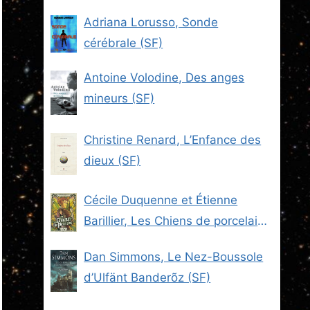
Adriana Lorusso, Sonde
cérébrale (SF)
Antoine Volodine, Des anges
mineurs (SF)
Christine Renard, L’Enfance des
dieux (SF)
Cécile Duquenne et Étienne
Barillier, Les Chiens de porcelaine
(Les Brigades du Steam -2) (SF)
Dan Simmons, Le Nez-Boussole
d’Ulfänt Banderõz (SF)