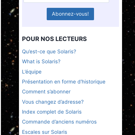
POUR NOS LECTEURS
Qu’est-ce que Solaris?
What is Solaris?
L’équipe
Présentation en forme d’historique
Comment s’abonner
Vous changez d’adresse?
Index complet de Solaris
Commande d’anciens numéros
Escales sur Solaris