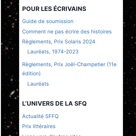
POUR LES ÉCRIVAINS
Guide de soumission
Comment ne pas écrire des histoires
Règlements, Prix Solaris 2024
Lauréats, 1974-2023
Règlements, Prix Joël-Champetier (11e
édition)
Lauréats
L’UNIVERS DE LA SFQ
Actualité SFFQ
Prix littéraires