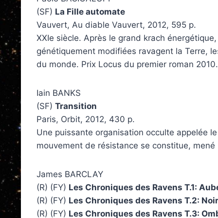
(SF)
La Fille automate
Vauvert, Au diable Vauvert, 2012, 595 p.
XXIe siècle. Après le grand krach énergétique,
génétiquement modifiées ravagent la Terre, le
du monde. Prix Locus du premier roman 2010.
Iain BANKS
(SF)
Transition
Paris, Orbit, 2012, 430 p.
Une puissante organisation occulte appelée l
mouvement de résistance se constitue, mené p
James BARCLAY
(R) (FY)
Les Chroniques des Ravens T.1: Au
(R) (FY)
Les Chroniques des Ravens T.2: Noi
(R) (FY)
Les Chroniques des Ravens T.3: O