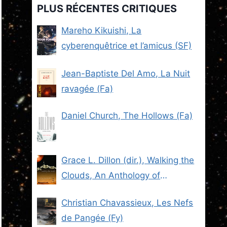
PLUS RÉCENTES CRITIQUES
Mareho Kikuishi, La
cyberenquêtrice et l’amicus (SF)
Jean-Baptiste Del Amo, La Nuit
ravagée (Fa)
Daniel Church, The Hollows (Fa)
Grace L. Dillon (dir.), Walking the
Clouds, An Anthology of
Indigenous Science Fiction (SF)
Christian Chavassieux, Les Nefs
de Pangée (Fy)