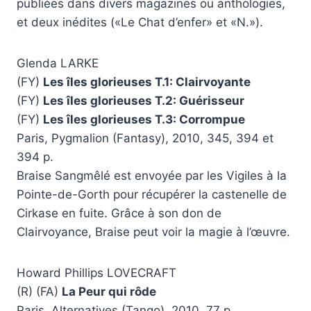
publiées dans divers magazines ou anthologies,
et deux inédites («Le Chat d’enfer» et «N.»).
Glenda LARKE
(FY)
Les îles glorieuses T.1: Clairvoyante
(FY)
Les îles glorieuses T.2: Guérisseur
(FY)
Les îles glorieuses T.3: Corrompue
Paris, Pygmalion (Fantasy), 2010, 345, 394 et
394 p.
Braise Sangmêlé est envoyée par les Vigiles à la
Pointe-de-Gorth pour récupérer la castenelle de
Cirkase en fuite. Grâce à son don de
Clairvoyance, Braise peut voir la magie à l’œuvre.
Howard Phillips LOVECRAFT
(R) (FA)
La Peur qui rôde
Paris, Alternatives (Tango), 2010, 77 p.