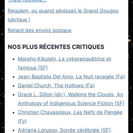
Requiem, ou quand sévissait le Grand Gougou
lubrique !
Retard des envois postaux
NOS PLUS RÉCENTES CRITIQUES
Mareho Kikuishi, La cyberenquêtrice et
l’amicus (SF)
Jean-Baptiste Del Amo, La Nuit ravagée (Fa)
Daniel Church, The Hollows (Fa)
Grace L. Dillon (dir.), Walking the Clouds, An
Anthology of Indigenous Science Fiction (SF)
Christian Chavassieux, Les Nefs de Pangée
(Fy)
Adriana Lorusso, Sonde cérébrale (SF)