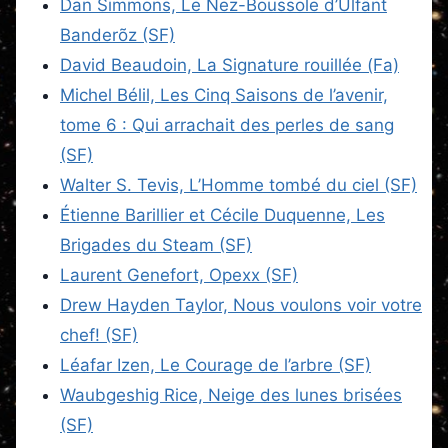
Dan Simmons, Le Nez-Boussole d’Ulfänt
Banderõz (SF)
David Beaudoin, La Signature rouillée (Fa)
Michel Bélil, Les Cinq Saisons de l’avenir,
tome 6 : Qui arrachait des perles de sang
(SF)
Walter S. Tevis, L’Homme tombé du ciel (SF)
Étienne Barillier et Cécile Duquenne, Les
Brigades du Steam (SF)
Laurent Genefort, Opexx (SF)
Drew Hayden Taylor, Nous voulons voir votre
chef! (SF)
Léafar Izen, Le Courage de l’arbre (SF)
Waubgeshig Rice, Neige des lunes brisées
(SF)