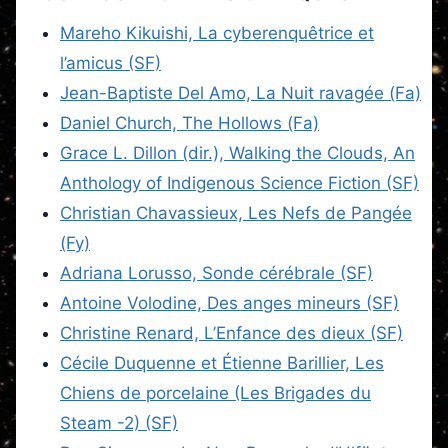
Mareho Kikuishi, La cyberenquêtrice et
l’amicus (SF)
Jean-Baptiste Del Amo, La Nuit ravagée (Fa)
Daniel Church, The Hollows (Fa)
Grace L. Dillon (dir.), Walking the Clouds, An
Anthology of Indigenous Science Fiction (SF)
Christian Chavassieux, Les Nefs de Pangée
(Fy)
Adriana Lorusso, Sonde cérébrale (SF)
Antoine Volodine, Des anges mineurs (SF)
Christine Renard, L’Enfance des dieux (SF)
Cécile Duquenne et Étienne Barillier, Les
Chiens de porcelaine (Les Brigades du
Steam -2) (SF)