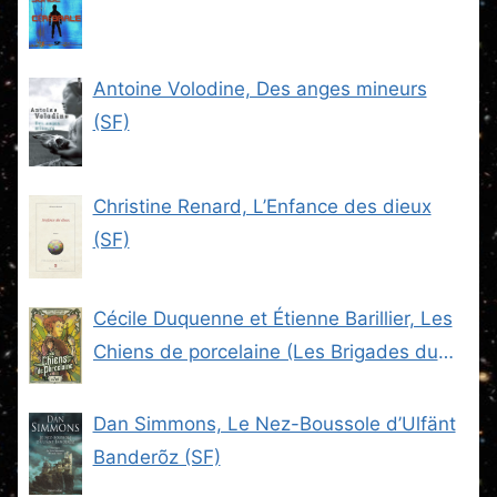
Antoine Volodine, Des anges mineurs
(SF)
Christine Renard, L’Enfance des dieux
(SF)
Cécile Duquenne et Étienne Barillier, Les
Chiens de porcelaine (Les Brigades du
Steam -2) (SF)
Dan Simmons, Le Nez-Boussole d’Ulfänt
Banderõz (SF)