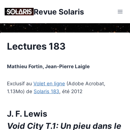
Skip
Revue Solaris
to
content
Lectures 183
Mathieu Fortin, Jean-Pierre Laigle
Exclusif au
Volet en ligne
(Adobe Acrobat,
1.13Mo) de
Solaris 183
, été 2012
J. F. Lewis
Void City T.1: Un pieu dans le