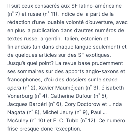
Il suit ceux consacrés aux SF latino-américaine
(n˚ 7) et russe (n˚ 11), indice de la part de la
rédaction d’une louable volonté d’ouverture, avec
en plus la publication dans d’autres numéros de
textes russe, argentin, italien, estonien et
finlandais (un dans chaque langue seulement) et
de quelques articles sur des SF exotiques.
Jusqu’à quel point? La revue base prudemment
ses sommaires sur des apports anglo-saxons et
francophones, d’où des dossiers sur le
space
opera
(n˚ 2), Xavier Mauméjean (n˚ 3), élisabeth
Vonarburg (n˚ 4), Catherine Dufour (n˚ 5),
Jacques Barbéri (n˚ 6), Cory Doctorow et Linda
Nagata (n˚ 8), Michel Jeury (n˚ 9), Paul J.
McAuley (n˚ 10) et E. C. Tubb (n˚ 12). Ce numéro
frise presque donc l’exception.