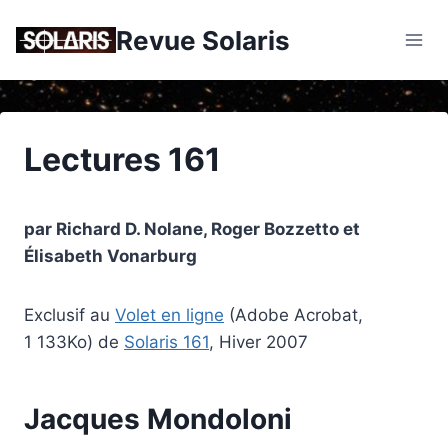
Skip
Revue Solaris
to
content
Lectures 161
par Richard D. Nolane, Roger Bozzetto et
Élisabeth Vonarburg
Exclusif au
Volet en ligne
(Adobe Acrobat,
1 133Ko) de
Solaris 161
, Hiver 2007
Jacques Mondoloni