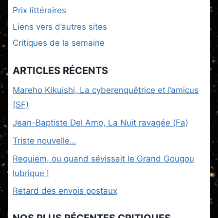
Prix littéraires
Liens vers d’autres sites
Critiques de la semaine
ARTICLES RÉCENTS
Mareho Kikuishi, La cyberenquêtrice et l’amicus
(SF)
Jean-Baptiste Del Amo, La Nuit ravagée (Fa)
Triste nouvelle…
Requiem, ou quand sévissait le Grand Gougou
lubrique !
Retard des envois postaux
NOS PLUS RÉCENTES CRITIQUES