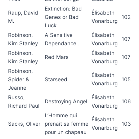
Extinction: Bad
Raup, David
Élisabeth
Genes or Bad
102
M.
Vonarburg
Luck
Robinson,
A Sensitive
Élisabeth
107
Kim Stanley
Dependance…
Vonarburg
Robinson,
Élisabeth
Red Mars
107
Kim Stanley
Vonarburg
Robinson,
Élisabeth
Spider &
Starseed
105
Vonarburg
Jeanne
Russo,
Élisabeth
Destroying Angel
106
Richard Paul
Vonarburg
L’Homme qui
Élisabeth
Sacks, Oliver
prenait sa femme
103
Vonarburg
pour un chapeau