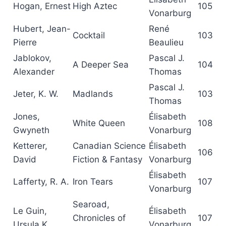
Hogan, Ernest
High Aztec
105
Vonarburg
Hubert, Jean-
René
Cocktail
103
Pierre
Beaulieu
Jablokov,
Pascal J.
A Deeper Sea
104
Alexander
Thomas
Pascal J.
Jeter, K. W.
Madlands
103
Thomas
Jones,
Élisabeth
White Queen
108
Gwyneth
Vonarburg
Ketterer,
Canadian Science
Élisabeth
106
David
Fiction & Fantasy
Vonarburg
Élisabeth
Lafferty, R. A.
Iron Tears
107
Vonarburg
Searoad,
Le Guin,
Élisabeth
Chronicles of
107
Ursula K.
Vonarburg