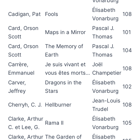
Vonarburg
Élisabeth
Cadigan, Pat
Fools
108
Vonarburg
Card, Orson
Pascal J.
Maps in a Mirror
101
Scott
Thomas
Card, Orson
The Memory of
Pascal J.
104
Scott
Earth
Thomas
Carrère,
Je suis vivant et
Joël
108
Emmanuel
vous êtes morts…
Champetier
Carver,
Dragons in the
Élisabeth
102
Jeffrey
Stars
Vonarburg
Jean-Louis
Cherryh, C. J.
Hellburner
108
Trudel
Clarke, Arthur
Élisabeth
Rama II
105
C. et Lee, G.
Vonarburg
Clarke, Arthur
The Garden of
Élisabeth