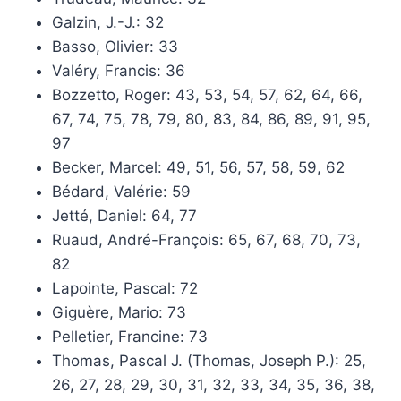
Galzin, J.-J.: 32
Basso, Olivier: 33
Valéry, Francis: 36
Bozzetto, Roger: 43, 53, 54, 57, 62, 64, 66,
67, 74, 75, 78, 79, 80, 83, 84, 86, 89, 91, 95,
97
Becker, Marcel: 49, 51, 56, 57, 58, 59, 62
Bédard, Valérie: 59
Jetté, Daniel: 64, 77
Ruaud, André-François: 65, 67, 68, 70, 73,
82
Lapointe, Pascal: 72
Giguère, Mario: 73
Pelletier, Francine: 73
Thomas, Pascal J. (Thomas, Joseph P.): 25,
26, 27, 28, 29, 30, 31, 32, 33, 34, 35, 36, 38,