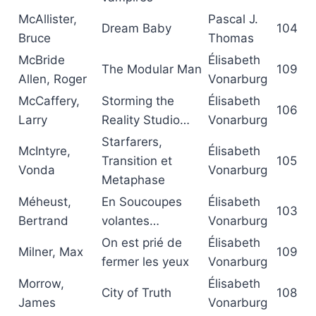
McAllister,
Pascal J.
Dream Baby
104
Bruce
Thomas
McBride
Élisabeth
The Modular Man
109
Allen, Roger
Vonarburg
McCaffery,
Storming the
Élisabeth
106
Larry
Reality Studio…
Vonarburg
Starfarers,
McIntyre,
Élisabeth
Transition et
105
Vonda
Vonarburg
Metaphase
Méheust,
En Soucoupes
Élisabeth
103
Bertrand
volantes…
Vonarburg
On est prié de
Élisabeth
Milner, Max
109
fermer les yeux
Vonarburg
Morrow,
Élisabeth
City of Truth
108
James
Vonarburg