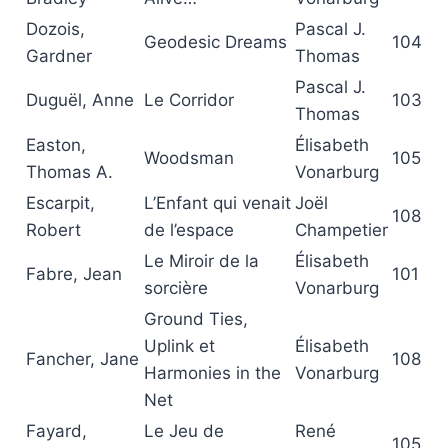
Dozois,
Pascal J.
Geodesic Dreams
104
Gardner
Thomas
Pascal J.
Duguël, Anne
Le Corridor
103
Thomas
Easton,
Élisabeth
Woodsman
105
Thomas A.
Vonarburg
Escarpit,
L’Enfant qui venait
Joël
108
Robert
de l’espace
Champetier
Le Miroir de la
Élisabeth
Fabre, Jean
101
sorcière
Vonarburg
Ground Ties,
Uplink et
Élisabeth
Fancher, Jane
108
Harmonies in the
Vonarburg
Net
Fayard,
Le Jeu de
René
105