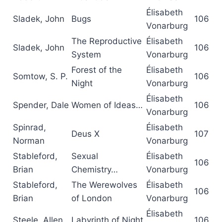
Élisabeth
Sladek, John
Bugs
106
Vonarburg
The Reproductive
Élisabeth
Sladek, John
106
System
Vonarburg
Forest of the
Élisabeth
Somtow, S. P.
106
Night
Vonarburg
Élisabeth
Spender, Dale
Women of Ideas…
106
Vonarburg
Spinrad,
Élisabeth
Deus X
107
Norman
Vonarburg
Stableford,
Sexual
Élisabeth
106
Brian
Chemistry…
Vonarburg
Stableford,
The Werewolves
Élisabeth
106
Brian
of London
Vonarburg
Élisabeth
Steele, Allen
Labyrinth of Night
106