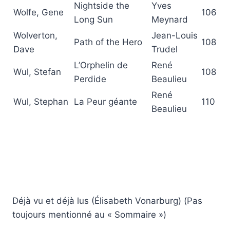
Nightside the
Yves
Wolfe, Gene
106
Long Sun
Meynard
Wolverton,
Jean-Louis
Path of the Hero
108
Dave
Trudel
L’Orphelin de
René
Wul, Stefan
108
Perdide
Beaulieu
René
Wul, Stephan
La Peur géante
110
Beaulieu
Déjà vu et déjà lus (Élisabeth Vonarburg) (Pas
toujours mentionné au « Sommaire »)