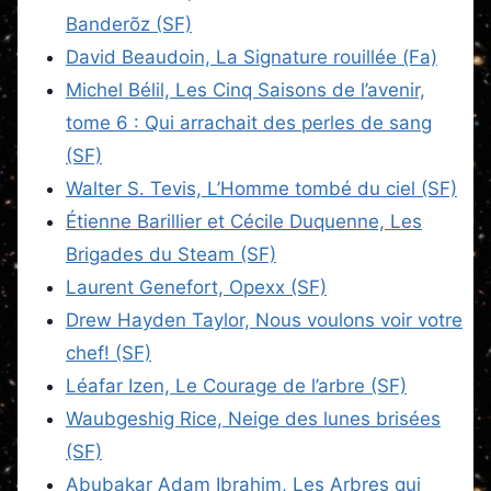
Banderõz (SF)
David Beaudoin, La Signature rouillée (Fa)
Michel Bélil, Les Cinq Saisons de l’avenir,
tome 6 : Qui arrachait des perles de sang
(SF)
Walter S. Tevis, L’Homme tombé du ciel (SF)
Étienne Barillier et Cécile Duquenne, Les
Brigades du Steam (SF)
Laurent Genefort, Opexx (SF)
Drew Hayden Taylor, Nous voulons voir votre
chef! (SF)
Léafar Izen, Le Courage de l’arbre (SF)
Waubgeshig Rice, Neige des lunes brisées
(SF)
Abubakar Adam Ibrahim, Les Arbres qui