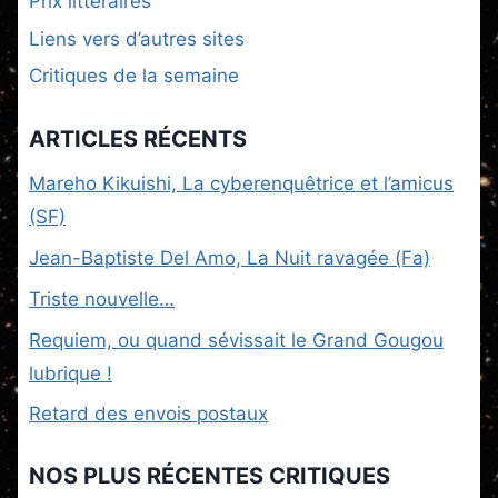
Prix littéraires
Liens vers d’autres sites
Critiques de la semaine
ARTICLES RÉCENTS
Mareho Kikuishi, La cyberenquêtrice et l’amicus
(SF)
Jean-Baptiste Del Amo, La Nuit ravagée (Fa)
Triste nouvelle…
Requiem, ou quand sévissait le Grand Gougou
lubrique !
Retard des envois postaux
NOS PLUS RÉCENTES CRITIQUES