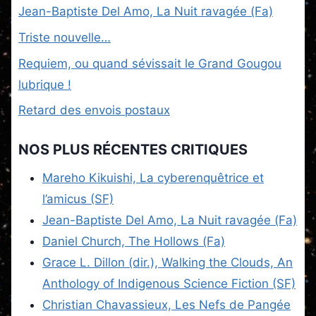
Jean-Baptiste Del Amo, La Nuit ravagée (Fa)
Triste nouvelle…
Requiem, ou quand sévissait le Grand Gougou
lubrique !
Retard des envois postaux
NOS PLUS RÉCENTES CRITIQUES
Mareho Kikuishi, La cyberenquêtrice et
l’amicus (SF)
Jean-Baptiste Del Amo, La Nuit ravagée (Fa)
Daniel Church, The Hollows (Fa)
Grace L. Dillon (dir.), Walking the Clouds, An
Anthology of Indigenous Science Fiction (SF)
Christian Chavassieux, Les Nefs de Pangée