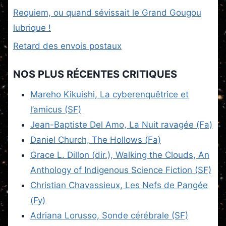
Requiem, ou quand sévissait le Grand Gougou
lubrique !
Retard des envois postaux
NOS PLUS RÉCENTES CRITIQUES
Mareho Kikuishi, La cyberenquêtrice et
l’amicus (SF)
Jean-Baptiste Del Amo, La Nuit ravagée (Fa)
Daniel Church, The Hollows (Fa)
Grace L. Dillon (dir.), Walking the Clouds, An
Anthology of Indigenous Science Fiction (SF)
Christian Chavassieux, Les Nefs de Pangée
(Fy)
Adriana Lorusso, Sonde cérébrale (SF)