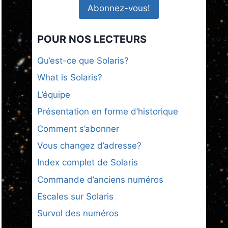
POUR NOS LECTEURS
Qu’est-ce que Solaris?
What is Solaris?
L’équipe
Présentation en forme d’historique
Comment s’abonner
Vous changez d’adresse?
Index complet de Solaris
Commande d’anciens numéros
Escales sur Solaris
Survol des numéros