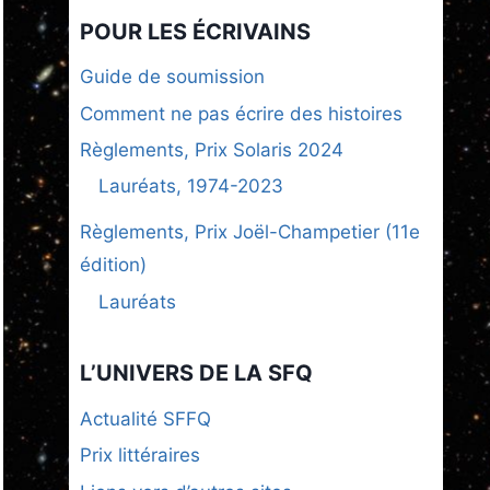
POUR LES ÉCRIVAINS
Guide de soumission
Comment ne pas écrire des histoires
Règlements, Prix Solaris 2024
Lauréats, 1974-2023
Règlements, Prix Joël-Champetier (11e
édition)
Lauréats
L’UNIVERS DE LA SFQ
Actualité SFFQ
Prix littéraires