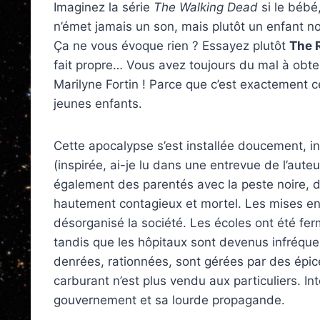
Imaginez la série
The Walking Dead
si le bébé,
n’émet jamais un son, mais plutôt un enfant no
Ça ne vous évoque rien ? Essayez plutôt
The 
fait propre… Vous avez toujours du mal à obten
Marilyne Fortin ! Parce que c’est exactement c
jeunes enfants.
Cette apocalypse s’est installée doucement, i
(inspirée, ai-je lu dans une entrevue de l’aute
également des parentés avec la peste noire, d’a
hautement contagieux et mortel. Les mises en 
désorganisé la société. Les écoles ont été f
tandis que les hôpitaux sont devenus infréquen
denrées, rationnées, sont gérées par des épice
carburant n’est plus vendu aux particuliers. In
gouvernement et sa lourde propagande.