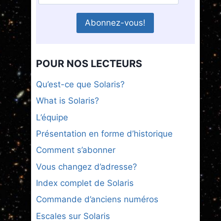
POUR NOS LECTEURS
Qu’est-ce que Solaris?
What is Solaris?
L’équipe
Présentation en forme d’historique
Comment s’abonner
Vous changez d’adresse?
Index complet de Solaris
Commande d’anciens numéros
Escales sur Solaris