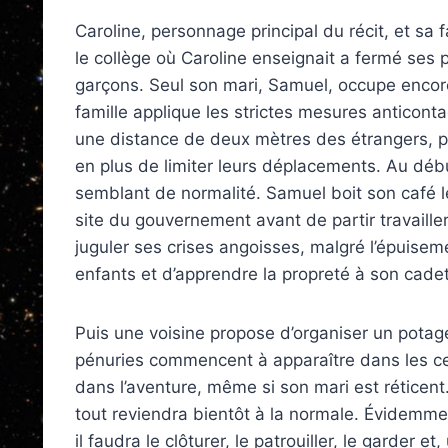
Caroline, personnage principal du récit, et sa 
le collège où Caroline enseignait a fermé ses
garçons. Seul son mari, Samuel, occupe encore s
famille applique les strictes mesures anticont
une distance de deux mètres des étrangers, po
en plus de limiter leurs déplacements. Au début
semblant de normalité. Samuel boit son café le
site du gouvernement avant de partir travaille
juguler ses crises angoisses, malgré l’épuis
enfants et d’apprendre la propreté à son cadet
Puis une voisine propose d’organiser un po
pénuries commencent à apparaître dans les cen
dans l’aventure, même si son mari est réticent.
tout reviendra bientôt à la normale. Évidemment
il faudra le clôturer, le patrouiller, le garder e