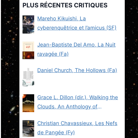
PLUS RÉCENTES CRITIQUES
Mareho Kikuishi, La
cyberenquêtrice et l’amicus (SF)
Jean-Baptiste Del Amo, La Nuit
ravagée (Fa)
Daniel Church, The Hollows (Fa)
Grace L. Dillon (dir.), Walking the
Clouds, An Anthology of
Indigenous Science Fiction (SF)
Christian Chavassieux, Les Nefs
de Pangée (Fy)