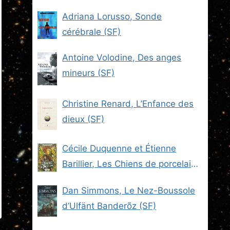
Adriana Lorusso, Sonde
cérébrale (SF)
Antoine Volodine, Des anges
mineurs (SF)
Christine Renard, L’Enfance des
dieux (SF)
Cécile Duquenne et Étienne
Barillier, Les Chiens de porcelaine
(Les Brigades du Steam -2) (SF)
Dan Simmons, Le Nez-Boussole
d’Ulfänt Banderõz (SF)