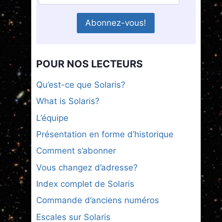
POUR NOS LECTEURS
Qu’est-ce que Solaris?
What is Solaris?
L’équipe
Présentation en forme d’historique
Comment s’abonner
Vous changez d’adresse?
Index complet de Solaris
Commande d’anciens numéros
Escales sur Solaris