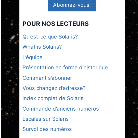
POUR NOS LECTEURS
Qu’est-ce que Solaris?
What is Solaris?
L’équipe
Présentation en forme d’historique
Comment s’abonner
Vous changez d’adresse?
Index complet de Solaris
Commande d’anciens numéros
Escales sur Solaris
Survol des numéros