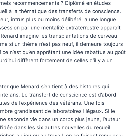
éternels recommencements ? Diplômé en études
ueil à la thématique des transferts de conscience.
rieur, intrus plus ou moins délibéré, a une longue
ssession par une mentalité extraterrestre apparaît
Renard imagine les transplantations de cerveau
me si un thème n’est pas neuf, il demeure toujours
i ce n’est qu’en apprêtant une idée re­battue au goût
rd’hui diffèrent forcément de celles d’il y a un
ater que Ménard s’en tient à des histoires qui
rante ans. Le transfert de conscience est d’abord
autes de l’expérience des vétérans. Une fois
mbre grandissant de laboratoires illégaux. Si le
’une seconde vie dans un corps plus jeune, l’auteur
l’idée dans les six autres nouvelles du recueil.
icher, au jeu ou au travail, en se faisant remplacer