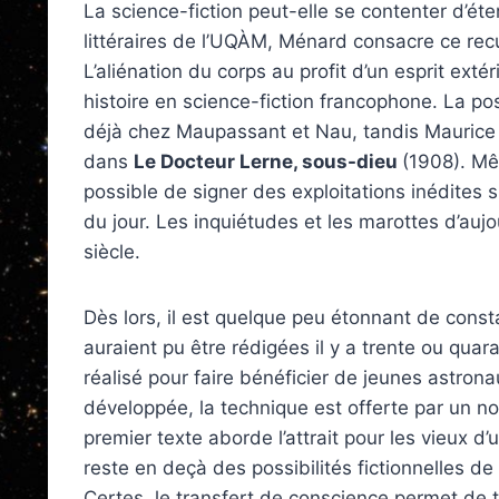
La science-fiction peut-elle se contenter d’
littéraires de l’UQÀM, Ménard consacre ce rec
L’aliénation du corps au profit d’un esprit exté
histoire en science-fiction francophone. La po
déjà chez Maupassant et Nau, tandis Maurice 
dans
Le Docteur Lerne, sous-dieu
(1908). Mê
possible de signer des exploitations inédites s
du jour. Les inquiétudes et les marottes d’aujou
siècle.
Dès lors, il est quelque peu étonnant de const
auraient pu être rédigées il y a trente ou qua
réalisé pour faire bénéficier de jeunes astron
développée, la technique est offerte par un no
premier texte aborde l’attrait pour les vieux d
reste en deçà des possibilités fictionnelles de 
Certes, le transfert de conscience permet de tr