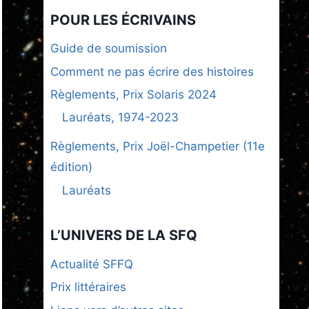
POUR LES ÉCRIVAINS
Guide de soumission
Comment ne pas écrire des histoires
Règlements, Prix Solaris 2024
Lauréats, 1974-2023
Règlements, Prix Joël-Champetier (11e
édition)
Lauréats
L’UNIVERS DE LA SFQ
Actualité SFFQ
Prix littéraires