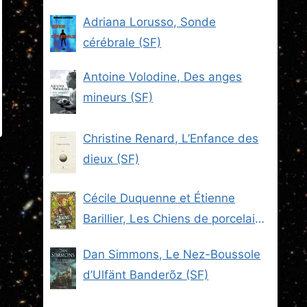
Adriana Lorusso, Sonde
cérébrale (SF)
Antoine Volodine, Des anges
mineurs (SF)
Christine Renard, L’Enfance des
dieux (SF)
Cécile Duquenne et Étienne
Barillier, Les Chiens de porcelaine
(Les Brigades du Steam -2) (SF)
Dan Simmons, Le Nez-Boussole
d’Ulfänt Banderõz (SF)