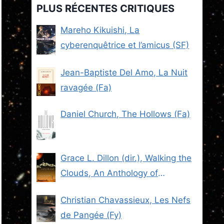
PLUS RÉCENTES CRITIQUES
Mareho Kikuishi, La
cyberenquêtrice et l’amicus (SF)
Jean-Baptiste Del Amo, La Nuit
ravagée (Fa)
Daniel Church, The Hollows (Fa)
Grace L. Dillon (dir.), Walking the
Clouds, An Anthology of
Indigenous Science Fiction (SF)
Christian Chavassieux, Les Nefs
de Pangée (Fy)