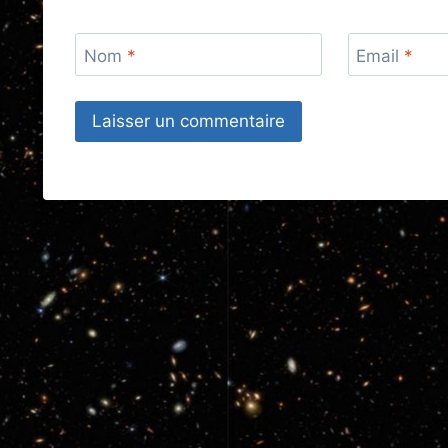
Nom
*
Email
*