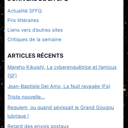
Actualité SFFQ
Prix littéraires
Liens vers d’autres sites
Critiques de la semaine
ARTICLES RÉCENTS
Mareho Kikuishi, La cyberenquêtrice et l’amicus
(SF)
Jean-Baptiste Del Amo, La Nuit ravagée (Fa)
Triste nouvelle…
Requiem, ou quand sévissait le Grand Gougou
lubrique !
Retard des envois postaux