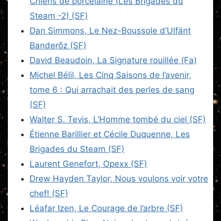
Chiens de porcelaine (Les Brigades du
Steam -2) (SF)
Dan Simmons, Le Nez-Boussole d’Ulfänt
Banderõz (SF)
David Beaudoin, La Signature rouillée (Fa)
Michel Bélil, Les Cinq Saisons de l’avenir,
tome 6 : Qui arrachait des perles de sang
(SF)
Walter S. Tevis, L’Homme tombé du ciel (SF)
Étienne Barillier et Cécile Duquenne, Les
Brigades du Steam (SF)
Laurent Genefort, Opexx (SF)
Drew Hayden Taylor, Nous voulons voir votre
chef! (SF)
Léafar Izen, Le Courage de l’arbre (SF)