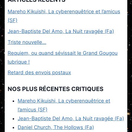
Mareho Kikuishi, La cyberenquêtrice et l’amicus
(SF)
Jean-Baptiste Del Amo, La Nuit ravagée (Fa)
Triste nouvelle…
Requiem, ou quand sévissait le Grand Gougou
lubrique !
Retard des envois postaux
NOS PLUS RÉCENTES CRITIQUES
Mareho Kikuishi, La cyberenquêtrice et
l’amicus (SF)
Jean-Baptiste Del Amo, La Nuit ravagée (Fa)
Daniel Church, The Hollows (Fa)