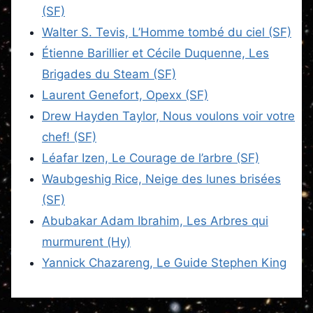
(SF)
Walter S. Tevis, L’Homme tombé du ciel (SF)
Étienne Barillier et Cécile Duquenne, Les
Brigades du Steam (SF)
Laurent Genefort, Opexx (SF)
Drew Hayden Taylor, Nous voulons voir votre
chef! (SF)
Léafar Izen, Le Courage de l’arbre (SF)
Waubgeshig Rice, Neige des lunes brisées
(SF)
Abubakar Adam Ibrahim, Les Arbres qui
murmurent (Hy)
Yannick Chazareng, Le Guide Stephen King