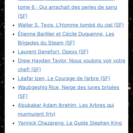
tome 6 : Qui arrachait des perles de sang
(SF)
Walter S. Tevis, L’Homme tombé du ciel (SF)
Étienne Barillier et Cécile Duquenne, Les
Brigades du Steam (SF)
Laurent Genefort, Opexx (SF)
Drew Hayden Taylor, Nous voulons voir votre
chef! (SF)
Léafar Izen, Le Courage de l’arbre (SF)
Waubgeshig Rice, Neige des lunes brisées
(SF)
Abubakar Adam Ibrahim, Les Arbres qui
murmurent (Hy)
Yannick Chazareng, Le Guide Stephen King