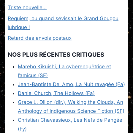
Triste nouvelle…
Requiem, ou quand sévissait le Grand Gougou
lubrique !
Retard des envois postaux
NOS PLUS RÉCENTES CRITIQUES
Mareho Kikuishi, La cyberenquêtrice et
l’amicus (SF)
Jean-Baptiste Del Amo, La Nuit ravagée (Fa)
Daniel Church, The Hollows (Fa)
Grace L. Dillon (dir.), Walking the Clouds, An
Anthology of Indigenous Science Fiction (SF)
Christian Chavassieux, Les Nefs de Pangée
(Fy)