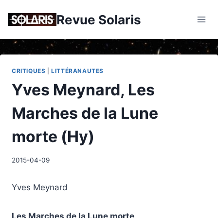
Skip
Revue Solaris
to
content
CRITIQUES
|
LITTÉRANAUTES
Yves Meynard, Les
Marches de la Lune
morte (Hy)
2015-04-09
Yves Meynard
Les Marches de la Lune morte