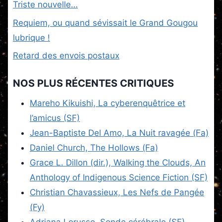
Triste nouvelle…
Requiem, ou quand sévissait le Grand Gougou
lubrique !
Retard des envois postaux
NOS PLUS RÉCENTES CRITIQUES
Mareho Kikuishi, La cyberenquêtrice et
l’amicus (SF)
Jean-Baptiste Del Amo, La Nuit ravagée (Fa)
Daniel Church, The Hollows (Fa)
Grace L. Dillon (dir.), Walking the Clouds, An
Anthology of Indigenous Science Fiction (SF)
Christian Chavassieux, Les Nefs de Pangée
(Fy)
Adriana Lorusso, Sonde cérébrale (SF)