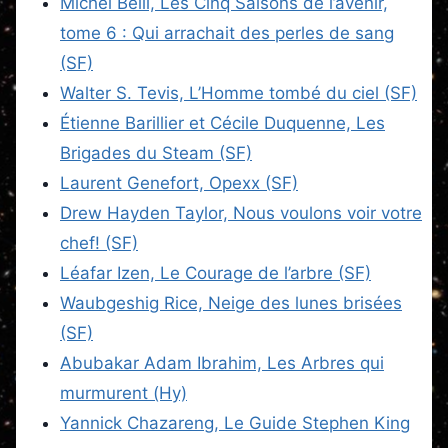
Michel Bélil, Les Cinq Saisons de l’avenir,
tome 6 : Qui arrachait des perles de sang
(SF)
Walter S. Tevis, L’Homme tombé du ciel (SF)
Étienne Barillier et Cécile Duquenne, Les
Brigades du Steam (SF)
Laurent Genefort, Opexx (SF)
Drew Hayden Taylor, Nous voulons voir votre
chef! (SF)
Léafar Izen, Le Courage de l’arbre (SF)
Waubgeshig Rice, Neige des lunes brisées
(SF)
Abubakar Adam Ibrahim, Les Arbres qui
murmurent (Hy)
Yannick Chazareng, Le Guide Stephen King