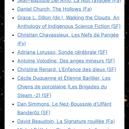
Jean-Baptiste Del Amo, La Nuit ravagée (Fa)
Daniel Church, The Hollows (Fa)
Grace L. Dillon (dir.), Walking the Clouds, An
Anthology of Indigenous Science Fiction (SF)
Christian Chavassieux, Les Nefs de Pangée
(Fy)
Adriana Lorusso, Sonde cérébrale (SF)
Antoine Volodine, Des anges mineurs (SF)
Christine Renard, L’Enfance des dieux (SF)
Cécile Duquenne et Étienne Barillier, Les
Chiens de porcelaine (Les Brigades du
Steam -2) (SF)
Dan Simmons, Le Nez-Boussole d’Ulfänt
Banderõz (SF)
David Beaudoin, La Signature rouillée (Fa)