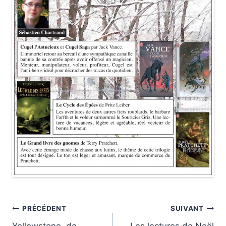
Navigation
PRÉCÉDENT
SUIVANT
Yellowstone, de
Les lectures de Noël