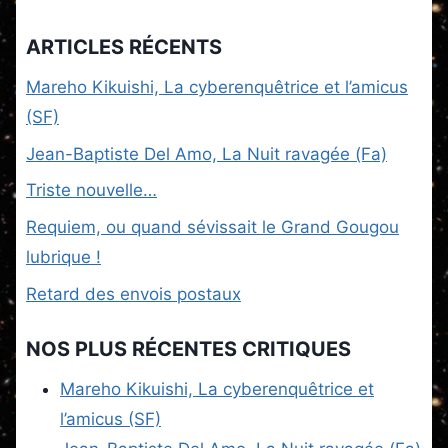
ARTICLES RÉCENTS
Mareho Kikuishi, La cyberenquêtrice et l’amicus
(SF)
Jean-Baptiste Del Amo, La Nuit ravagée (Fa)
Triste nouvelle…
Requiem, ou quand sévissait le Grand Gougou
lubrique !
Retard des envois postaux
NOS PLUS RÉCENTES CRITIQUES
Mareho Kikuishi, La cyberenquêtrice et
l’amicus (SF)