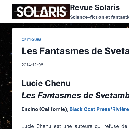
Skip
Revue Solaris
to
Science-fiction et fantast
content
CRITIQUES
Les Fantasmes de Svet
2014-12-08
Lucie Chenu
Les Fantasmes de Svetamb
Encino (Californie),
Black Coat Press/Rivièr
Lucie Chenu est une auteure qui refuse de 