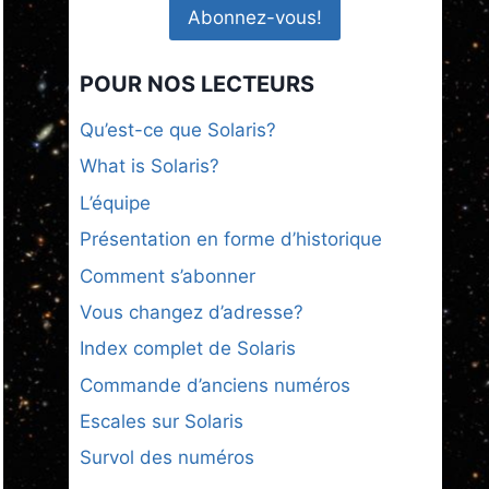
POUR NOS LECTEURS
Qu’est-ce que Solaris?
What is Solaris?
L’équipe
Présentation en forme d’historique
Comment s’abonner
Vous changez d’adresse?
Index complet de Solaris
Commande d’anciens numéros
Escales sur Solaris
Survol des numéros