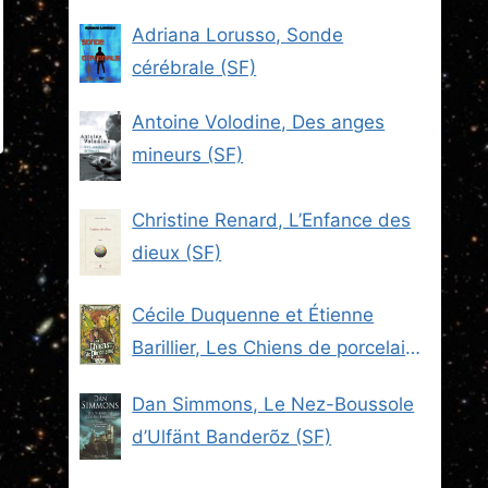
Adriana Lorusso, Sonde
cérébrale (SF)
Antoine Volodine, Des anges
mineurs (SF)
Christine Renard, L’Enfance des
dieux (SF)
Cécile Duquenne et Étienne
Barillier, Les Chiens de porcelaine
(Les Brigades du Steam -2) (SF)
Dan Simmons, Le Nez-Boussole
d’Ulfänt Banderõz (SF)