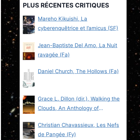
PLUS RÉCENTES CRITIQUES
Mareho Kikuishi, La
cyberenquêtrice et l’amicus (SF)
Jean-Baptiste Del Amo, La Nuit
ravagée (Fa)
Daniel Church, The Hollows (Fa)
Grace L. Dillon (dir.), Walking the
Clouds, An Anthology of
Indigenous Science Fiction (SF)
Christian Chavassieux, Les Nefs
de Pangée (Fy)