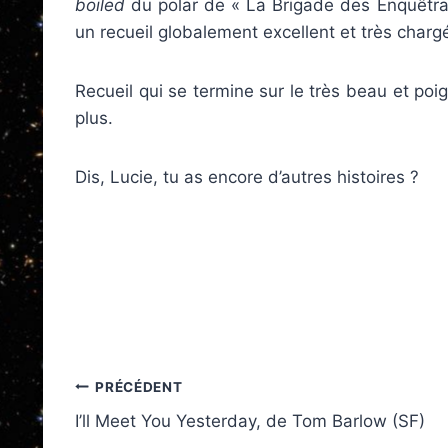
boiled
du polar de « La Brigade des Enquêtr
un recueil globalement excellent et très char
Recueil qui se termine sur le très beau et poign
plus.
Dis, Lucie, tu as encore d’autres histoires ?
Navigation
PRÉCÉDENT
I’ll Meet You Yesterday, de Tom Barlow (SF)
de