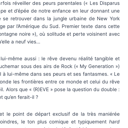
arfois réveiller des peurs parentales (« Les Disparus
cape et d’épée de notre enfance en leur donnant une
e se retrouver dans la jungle urbaine de New York
age par l’Amérique du Sud. Premier texte dans cette
ntagne noire »), où solitude et perte voisinent avec
’elle a neuf vies…
e lui-même aussi : le rêve devenu réalité tangible et
 cauchemar sous des airs de Rock (« My Generation »)
l à lui-même dans ses peurs et ses fantasmes. « Le
sonde les frontières entre ce monde et celui du rêve
il. Alors que « (R)EVE » pose la question du double :
 qu’en ferait-il ?
et le point de départ exclusif de la très maniérée
oindres, le ton plus comique et typiquement
hard