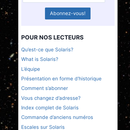
POUR NOS LECTEURS
Qu’est-ce que Solaris?
What is Solaris?
L’équipe
Présentation en forme d’historique
Comment s’abonner
Vous changez d’adresse?
Index complet de Solaris
Commande d’anciens numéros
Escales sur Solaris