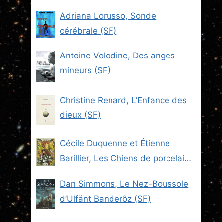
Adriana Lorusso, Sonde
cérébrale (SF)
Antoine Volodine, Des anges
mineurs (SF)
Christine Renard, L’Enfance des
dieux (SF)
Cécile Duquenne et Étienne
Barillier, Les Chiens de porcelaine
(Les Brigades du Steam -2) (SF)
Dan Simmons, Le Nez-Boussole
d’Ulfänt Banderõz (SF)