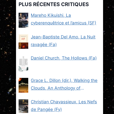
PLUS RÉCENTES CRITIQUES
Mareho Kikuishi, La
cyberenquêtrice et l’amicus (SF)
Jean-Baptiste Del Amo, La Nuit
ravagée (Fa)
Daniel Church, The Hollows (Fa)
Grace L. Dillon (dir.), Walking the
Clouds, An Anthology of
Indigenous Science Fiction (SF)
Christian Chavassieux, Les Nefs
de Pangée (Fy)