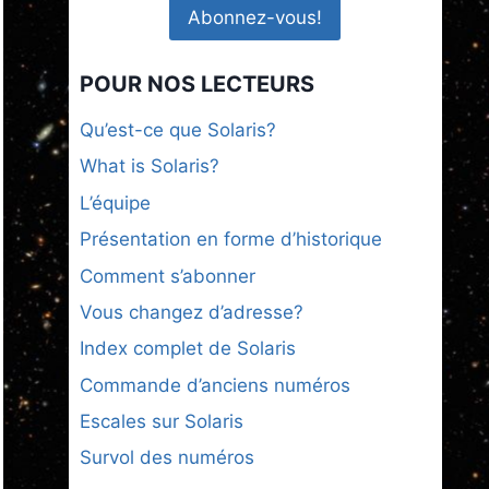
POUR NOS LECTEURS
Qu’est-ce que Solaris?
What is Solaris?
L’équipe
Présentation en forme d’historique
Comment s’abonner
Vous changez d’adresse?
Index complet de Solaris
Commande d’anciens numéros
Escales sur Solaris
Survol des numéros