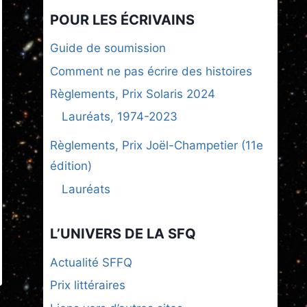
POUR LES ÉCRIVAINS
Guide de soumission
Comment ne pas écrire des histoires
Règlements, Prix Solaris 2024
Lauréats, 1974-2023
Règlements, Prix Joël-Champetier (11e
édition)
Lauréats
L’UNIVERS DE LA SFQ
Actualité SFFQ
Prix littéraires