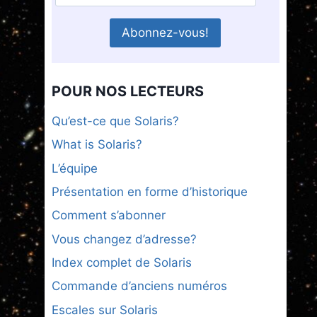
POUR NOS LECTEURS
Qu’est-ce que Solaris?
What is Solaris?
L’équipe
Présentation en forme d’historique
Comment s’abonner
Vous changez d’adresse?
Index complet de Solaris
Commande d’anciens numéros
Escales sur Solaris