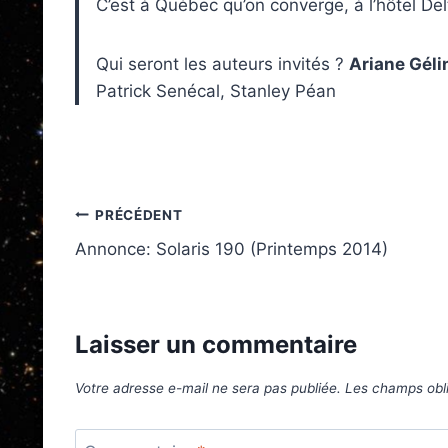
C’est à Québec qu’on converge, à l’hôtel D
Qui seront les auteurs invités ?
Ariane Géli
Patrick Senécal, Stanley Péan
Navigation
PRÉCÉDENT
Annonce: Solaris 190 (Printemps 2014)
de
l’article
Laisser un commentaire
Votre adresse e-mail ne sera pas publiée.
Les champs obli