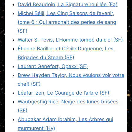
David Beaudoin, La Signature rouillée (Fa)
Michel Bélil, Les Cinq Saisons de l’avenir,
tome 6 : Qui arrachait des perles de sang
(SF)
Walter S. Tevis, L’Homme tombé du ciel (SF)
Étienne Barillier et Cécile Duquenne, Les
Brigades du Steam (SF)
Laurent Genefort, Opexx (SF)
Drew Hayden Taylor, Nous voulons voir votre
chef! (SF)
Léafar Izen, Le Courage de l’arbre (SF)
Waubgeshig Rice, Neige des lunes brisées
(SF)
Abubakar Adam Ibrahim, Les Arbres qui
murmurent (Hy)