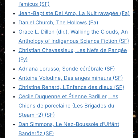
l’amicus (SF)
Jean-Baptiste Del Amo, La Nuit ravagée (Fa)
Daniel Church, The Hollows (Fa)
Grace L. Dillon (dir.), Walking the Clouds, An
Anthology of Indigenous Science Fiction (SF)
Christian Chavassieux, Les Nefs de Pangée
(Fy)
Adriana Lorusso, Sonde cérébrale (SF)
Antoine Volodine, Des anges mineurs (SF)
Christine Renard, L’Enfance des dieux (SF)
Cécile Duquenne et Étienne Barillier, Les
Chiens de porcelaine (Les Brigades du
Steam -2) (SF)
Dan Simmons, Le Nez-Boussole d’Ulfänt
Banderõz (SF)