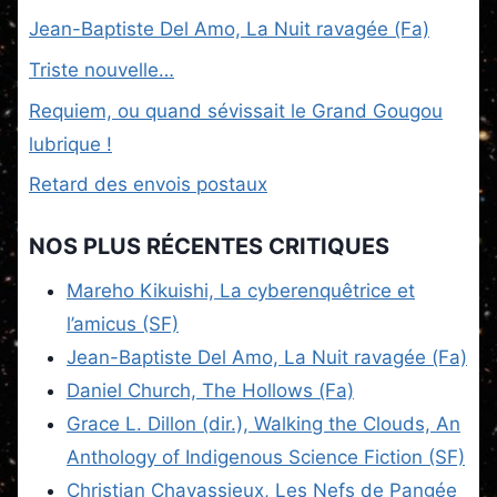
Jean-Baptiste Del Amo, La Nuit ravagée (Fa)
Triste nouvelle…
Requiem, ou quand sévissait le Grand Gougou
lubrique !
Retard des envois postaux
NOS PLUS RÉCENTES CRITIQUES
Mareho Kikuishi, La cyberenquêtrice et
l’amicus (SF)
Jean-Baptiste Del Amo, La Nuit ravagée (Fa)
Daniel Church, The Hollows (Fa)
Grace L. Dillon (dir.), Walking the Clouds, An
Anthology of Indigenous Science Fiction (SF)
Christian Chavassieux, Les Nefs de Pangée