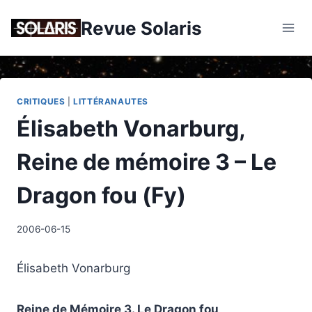
Skip
Revue Solaris
to
content
CRITIQUES
|
LITTÉRANAUTES
Élisabeth Vonarburg,
Reine de mémoire 3 – Le
Dragon fou (Fy)
2006-06-15
Élisabeth Vonarburg
Reine de Mémoire 3. Le Dragon fou