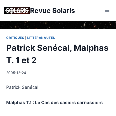
Skip
Revue Solaris
to
content
CRITIQUES
|
LITTÉRANAUTES
Patrick Senécal, Malphas
T. 1 et 2
2005-12-24
Patrick Senécal
Malphas T.1 : Le Cas des casiers carnassiers