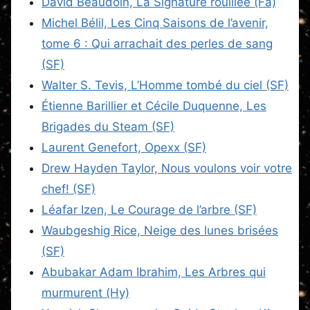
David Beaudoin, La Signature rouillée (Fa)
Michel Bélil, Les Cinq Saisons de l’avenir,
tome 6 : Qui arrachait des perles de sang
(SF)
Walter S. Tevis, L’Homme tombé du ciel (SF)
Étienne Barillier et Cécile Duquenne, Les
Brigades du Steam (SF)
Laurent Genefort, Opexx (SF)
Drew Hayden Taylor, Nous voulons voir votre
chef! (SF)
Léafar Izen, Le Courage de l’arbre (SF)
Waubgeshig Rice, Neige des lunes brisées
(SF)
Abubakar Adam Ibrahim, Les Arbres qui
murmurent (Hy)