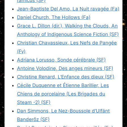
l’amicus (SF)
Jean-Baptiste Del Amo, La Nuit ravagée (Fa)
Daniel Church, The Hollows (Fa)
Grace L. Dillon (dir.), Walking the Clouds, An
Anthology of Indigenous Science Fiction (SF)
Christian Chavassieux, Les Nefs de Pangée
(Fy)
Adriana Lorusso, Sonde cérébrale (SF)
Antoine Volodine, Des anges mineurs (SF)
Christine Renard, L’Enfance des dieux (SF)
Cécile Duquenne et Étienne Barillier, Les
Chiens de porcelaine (Les Brigades du
Steam -2) (SF)
Dan Simmons, Le Nez-Boussole d’Ulfänt
Banderõz (SF)