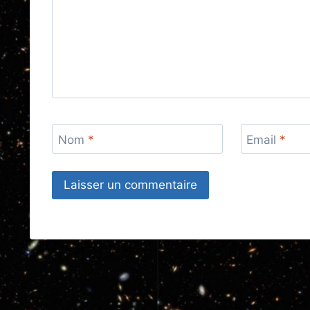
Nom
*
Email
*