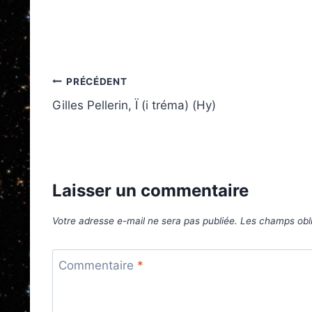
Navigation
PRÉCÉDENT
Gilles Pellerin, Ï (i tréma) (Hy)
de
l’article
Laisser un commentaire
Votre adresse e-mail ne sera pas publiée.
Les champs obli
Commentaire
*