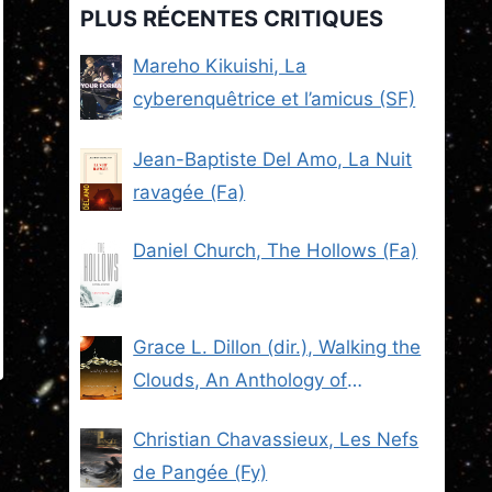
PLUS RÉCENTES CRITIQUES
Mareho Kikuishi, La
cyberenquêtrice et l’amicus (SF)
Jean-Baptiste Del Amo, La Nuit
ravagée (Fa)
Daniel Church, The Hollows (Fa)
Grace L. Dillon (dir.), Walking the
Clouds, An Anthology of
Indigenous Science Fiction (SF)
Christian Chavassieux, Les Nefs
de Pangée (Fy)