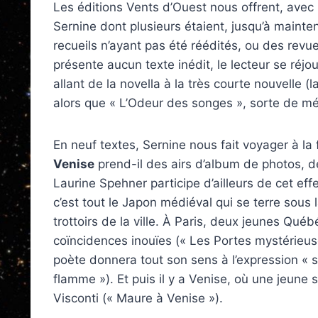
Les éditions Vents d’Ouest nous offrent, avec
Sernine dont plusieurs étaient, jusqu’à mainten
recueils n’ayant pas été réédités, ou des revue
présente aucun texte inédit, le lecteur se réjo
allant de la novella à la très courte nouvelle 
alors que « L’Odeur des songes », sorte de méd
En neuf textes, Sernine nous fait voyager à la
Venise
prend-il des airs d’album de photos, de
Laurine Spehner participe d’ailleurs de cet eff
c’est tout le Japon médiéval qui se terre sous
trottoirs de la ville. À Paris, deux jeunes Qué
coïncidences inouïes (« Les Portes mystérieu
poète donnera tout son sens à l’expression « 
flamme »). Et puis il y a Venise, où une jeune
Visconti (« Maure à Venise »).