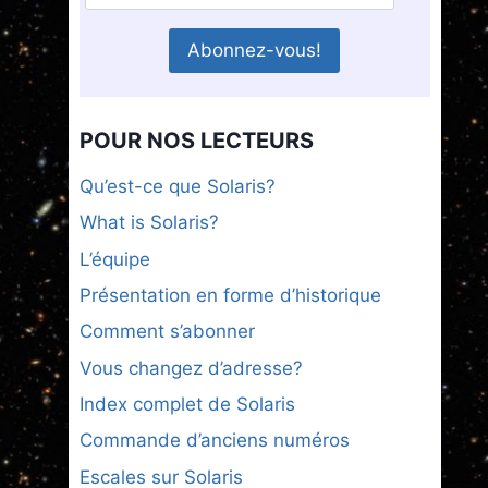
POUR NOS LECTEURS
Qu’est-ce que Solaris?
What is Solaris?
L’équipe
Présentation en forme d’historique
Comment s’abonner
Vous changez d’adresse?
Index complet de Solaris
Commande d’anciens numéros
Escales sur Solaris