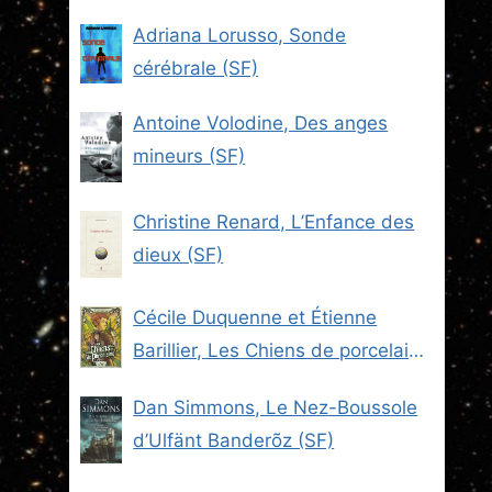
Adriana Lorusso, Sonde
cérébrale (SF)
Antoine Volodine, Des anges
mineurs (SF)
Christine Renard, L’Enfance des
dieux (SF)
Cécile Duquenne et Étienne
Barillier, Les Chiens de porcelaine
(Les Brigades du Steam -2) (SF)
Dan Simmons, Le Nez-Boussole
d’Ulfänt Banderõz (SF)