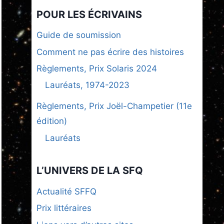
POUR LES ÉCRIVAINS
Guide de soumission
Comment ne pas écrire des histoires
Règlements, Prix Solaris 2024
Lauréats, 1974-2023
Règlements, Prix Joël-Champetier (11e
édition)
Lauréats
L’UNIVERS DE LA SFQ
Actualité SFFQ
Prix littéraires