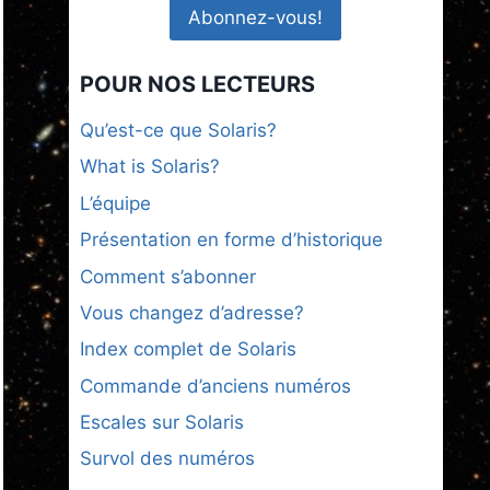
POUR NOS LECTEURS
Qu’est-ce que Solaris?
What is Solaris?
L’équipe
Présentation en forme d’historique
Comment s’abonner
Vous changez d’adresse?
Index complet de Solaris
Commande d’anciens numéros
Escales sur Solaris
Survol des numéros