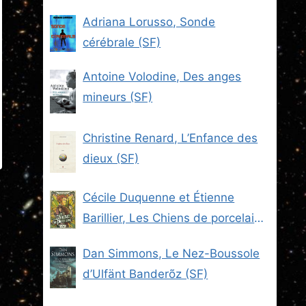
Adriana Lorusso, Sonde
cérébrale (SF)
Antoine Volodine, Des anges
mineurs (SF)
Christine Renard, L’Enfance des
dieux (SF)
Cécile Duquenne et Étienne
Barillier, Les Chiens de porcelaine
(Les Brigades du Steam -2) (SF)
Dan Simmons, Le Nez-Boussole
d’Ulfänt Banderõz (SF)