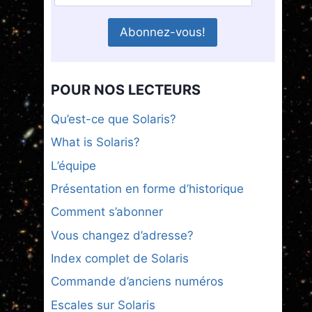
POUR NOS LECTEURS
Qu’est-ce que Solaris?
What is Solaris?
L’équipe
Présentation en forme d’historique
Comment s’abonner
Vous changez d’adresse?
Index complet de Solaris
Commande d’anciens numéros
Escales sur Solaris