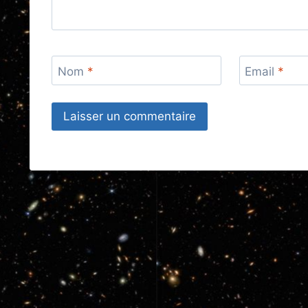
Nom
*
Email
*