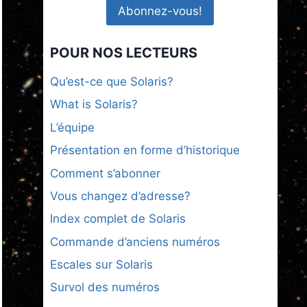
POUR NOS LECTEURS
Qu’est-ce que Solaris?
What is Solaris?
L’équipe
Présentation en forme d’historique
Comment s’abonner
Vous changez d’adresse?
Index complet de Solaris
Commande d’anciens numéros
Escales sur Solaris
Survol des numéros