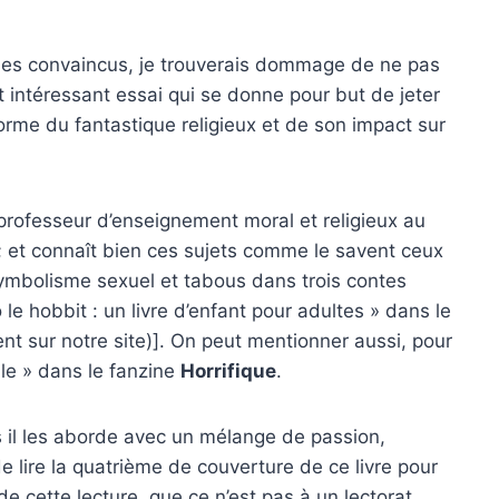
 des convaincus, je trouverais dommage de ne pas
rt intéressant essai qui se donne pour but de jeter
forme du fantastique religieux et de son impact sur
professeur d’enseignement moral et religieux au
; et connaît bien ces sujets comme le savent ceux
ymbolisme sexuel et tabous dans trois contes
 le hobbit : un livre d’enfant pour adultes » dans le
ent sur notre site)]. On peut mentionner aussi, pour
le » dans le fanzine
Horrifique
.
s il les aborde avec un mélange de passion,
t de lire la quatrième de couverture de ce livre pour
 cette lecture, que ce n’est pas à un lectorat