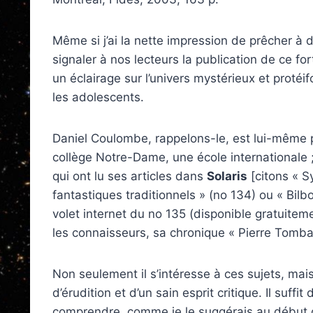
Même si j’ai la nette impression de prêcher à
signaler à nos lecteurs la publication de ce fo
un éclairage sur l’univers mystérieux et protéi
les adolescents.
Daniel Coulombe, rappelons-le, est lui-même 
collège Notre-Dame, une école internationale 
qui ont lu ses articles dans
Solaris
[citons « S
fantastiques traditionnels » (no 134) ou « Bilbo
volet internet du no 135 (disponible gratuitem
les connaisseurs, sa chronique « Pierre Tomba
Non seulement il s’intéresse à ces sujets, mai
d’érudition et d’un sain esprit critique. Il suffi
comprendre, comme je le suggérais au début de