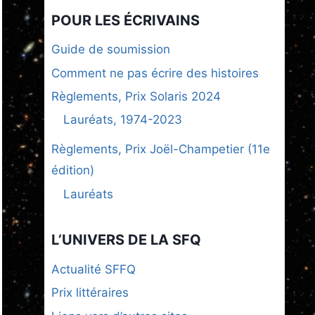
POUR LES ÉCRIVAINS
Guide de soumission
Comment ne pas écrire des histoires
Règlements, Prix Solaris 2024
Lauréats, 1974-2023
Règlements, Prix Joël-Champetier (11e
édition)
Lauréats
L’UNIVERS DE LA SFQ
Actualité SFFQ
Prix littéraires