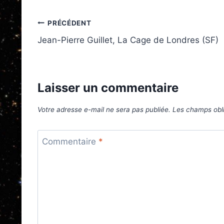
Navigation
PRÉCÉDENT
Jean-Pierre Guillet, La Cage de Londres (SF)
de
l’article
Laisser un commentaire
Votre adresse e-mail ne sera pas publiée.
Les champs obli
Commentaire
*