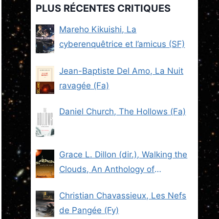
PLUS RÉCENTES CRITIQUES
Mareho Kikuishi, La
cyberenquêtrice et l’amicus (SF)
Jean-Baptiste Del Amo, La Nuit
ravagée (Fa)
Daniel Church, The Hollows (Fa)
Grace L. Dillon (dir.), Walking the
Clouds, An Anthology of
Indigenous Science Fiction (SF)
Christian Chavassieux, Les Nefs
de Pangée (Fy)