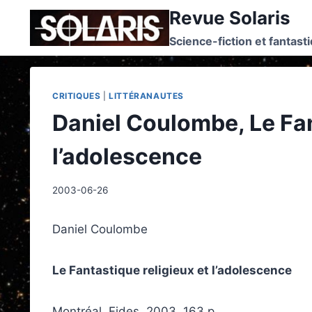
Skip
Revue Solaris
to
Science-fiction et fantast
content
CRITIQUES
|
LITTÉRANAUTES
Daniel Coulombe, Le Fan
l’adolescence
2003-06-26
Daniel Coulombe
Le Fantastique religieux et l’adolescence
Montréal, Fides, 2003, 163 p.