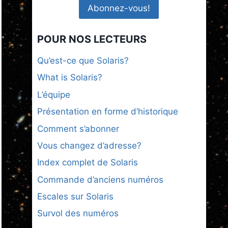
POUR NOS LECTEURS
Qu’est-ce que Solaris?
What is Solaris?
L’équipe
Présentation en forme d’historique
Comment s’abonner
Vous changez d’adresse?
Index complet de Solaris
Commande d’anciens numéros
Escales sur Solaris
Survol des numéros