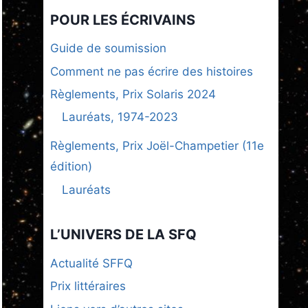
POUR LES ÉCRIVAINS
Guide de soumission
Comment ne pas écrire des histoires
Règlements, Prix Solaris 2024
Lauréats, 1974-2023
Règlements, Prix Joël-Champetier (11e
édition)
Lauréats
L’UNIVERS DE LA SFQ
Actualité SFFQ
Prix littéraires