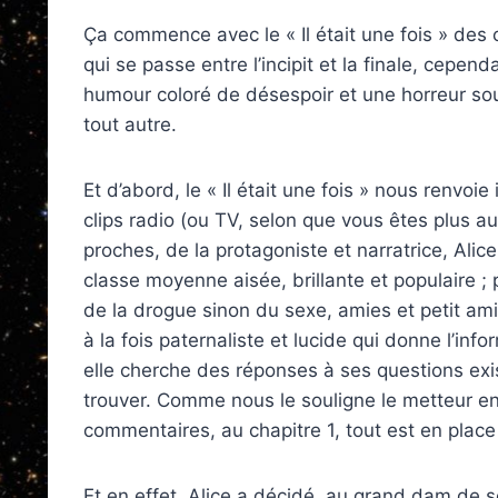
Ça commence avec le « Il était une fois » des
qui se passe entre l’incipit et la finale, cepe
humour coloré de désespoir et une horreur souv
tout autre.
Et d’abord, le « Il était une fois » nous renv
clips radio (ou TV, selon que vous êtes plus aud
proches, de la protagoniste et narratrice, Alice 
classe moyenne aisée, brillante et populaire ;
de la drogue sinon du sexe, amies et petit ami
à la fois paternaliste et lucide qui donne l’info
elle cherche des réponses à ses questions exis
trouver. Comme nous le souligne le metteur e
commentaires, au chapitre 1, tout est en place 
Et en effet, Alice a décidé, au grand dam de se