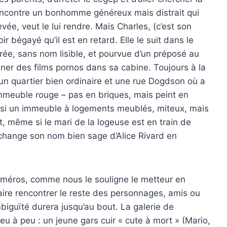
e rencontre un bonhomme généreux mais distrait qui
levée, veut le lui rendre. Mais Charles, (c’est son
ir bégayé qu’il est en retard. Elle le suit dans le
brée, sans nom lisible, et pourvue d’un préposé au
onner des films pornos dans sa cabine. Toujours à la
s un quartier bien ordinaire et une rue Dogdson où a
immeuble rouge – pas en briques, mais peint en
aussi un immeuble à logements meublés, miteux, mais
, même si le mari de la logeuse est en train de
e change son nom bien sage d’Alice Rivard en
numéros, comme nous le souligne le metteur en
aire rencontrer le reste des personnages, amis ou
mbiguïté durera jusqu’au bout. La galerie de
eu à peu : un jeune gars cuir « cute à mort » (Mario,