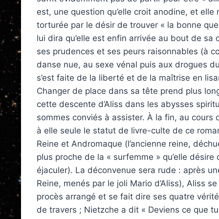
est, une question qu’elle croit anodine, et elle 
torturée par le désir de trouver « la bonne ques
lui dira qu’elle est enfin arrivée au bout de 
ses prudences et ses peurs raisonnables (à c
danse nue, au sexe vénal puis aux drogues dures
s’est faite de la liberté et de la maîtrise en lis
Changer de place dans sa tête prend plus long
cette descente d’Aliss dans les abysses spiritu
sommes conviés à assister. À la fin, au cours
à elle seule le statut de livre-culte de ce roma
Reine et Andromaque (l’ancienne reine, déchue), 
plus proche de la « surfemme » qu’elle désire 
éjaculer). La déconvenue sera rude : après une 
Reine, menés par le joli Mario d’Aliss), Aliss
procès ar­rangé et se fait dire ses quatre vérit
de travers ; Nietzche a dit « Deviens ce que tu 