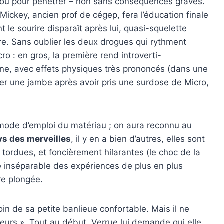
l fou pour pénétrer – non sans conséquences graves.
Mickey, ancien prof de cégep, fera l’éducation finale
ont le sourire disparaît après lui, quasi-squelette
e. Sans oublier les deux drogues qui rythment
acro : en gros, la première rend introverti-
ne, avec effets physiques très prononcés (dans une
er une jambe après avoir pris une surdose de Micro,
-mode d’emploi du matériau ; on aura reconnu au
ys des merveilles
, il y en a bien d’autres, elles sont
 tordues, et foncièrement hilarantes (le choc de la
ue inséparable des expériences de plus en plus
re plongée.
loin de sa petite banlieue confortable. Mais il ne
leurs ». Tout au début, Verrue lui demande qui elle