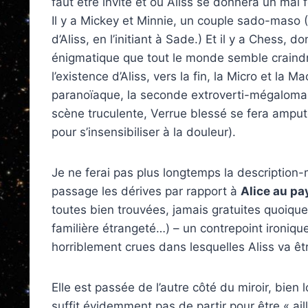
faut être invité et où Aliss se donnera un ma
Il y a Mickey et Minnie, un couple sado-maso (
d’Aliss, en l’initiant à Sade.) Et il y a Chess, d
énigmatique que tout le monde semble craindr
l’existence d’Aliss, vers la fin, la Micro et la M
paranoïaque, la seconde extroverti-mégaloma
scène truculente, Verrue blessé se fera amput
pour s’insensibiliser à la douleur).
Je ne ferai pas plus longtemps la description
passage les dérives par rapport à
Alice au pa
toutes bien trouvées, jamais gratuites quoique
familière étrangeté…) – un contrepoint ironiq
horriblement crues dans lesquelles Aliss va êt
Elle est passée de l’autre côté du miroir, bien 
suffit évidemment pas de partir pour être « ail