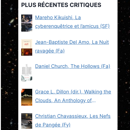
PLUS RÉCENTES CRITIQUES
Mareho Kikuishi, La
cyberenquêtrice et l’amicus (SF)
Jean-Baptiste Del Amo, La Nuit
ravagée (Fa)
Daniel Church, The Hollows (Fa)
Grace L. Dillon (dir.), Walking the
Clouds, An Anthology of
Indigenous Science Fiction (SF)
Christian Chavassieux, Les Nefs
de Pangée (Fy)