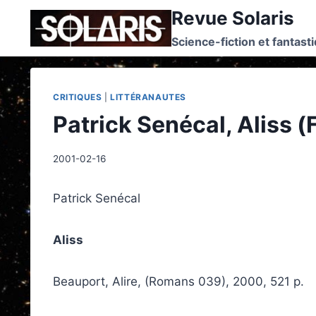
Skip
Revue Solaris
to
Science-fiction et fantast
content
CRITIQUES
|
LITTÉRANAUTES
Patrick Senécal, Aliss (
2001-02-16
Patrick Senécal
Aliss
Beauport, Alire, (Romans 039), 2000, 521 p.