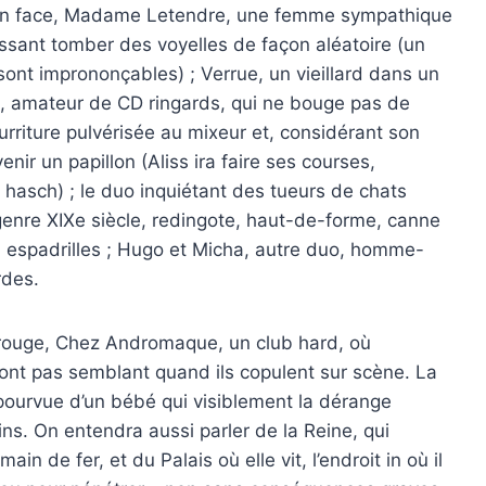
e d’en face, Madame Letendre, une femme sympathique
aissant tomber des voyelles de façon aléatoire (un
 sont imprononçables) ; Verrue, un vieillard dans un
, amateur de CD ringards, qui ne bouge pas de
urriture pulvérisée au mixeur et, considérant son
r un papillon (Aliss ira faire ses courses,
hasch) ; le duo inquiétant des tueurs de chats
 genre XIXe siècle, redingote, haut-de-forme, canne
 espadrilles ; Hugo et Micha, autre duo, homme-
rdes.
ble rouge, Chez Andromaque, un club hard, où
nt pas semblant quand ils copulent sur scène. La
pourvue d’un bébé qui visiblement la dérange
ns. On entendra aussi parler de la Reine, qui
n de fer, et du Palais où elle vit, l’endroit in où il