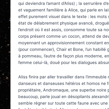
qui deviendra l’amant d’Aliss) ; la serrurièr
et vaguement familière à Alice, qui parle en l
effet purement visuel dans le texte : les mots
état de délabrement physique avancé, drogué
l’endroit où il est assis, consomme toute sa no
corps présent comme un cocon, attend de deveni
moyennant un approvisionnement cons­tant en 
(pour commencer), Chair et Bone, l’un habillé
à pommeau, l’autre de façon plus moderne, en
femme celui-là, doué pour les dialogues absu
Aliss finira par aller travailler dans l’immeu
danseurs et danseuses hétéros et homos ne fo
propriétaire, Andromaque, une superbe noire 
beaucoup, parle joual en désopilants alexandri
semble régner sur toute cette faune avec une mai