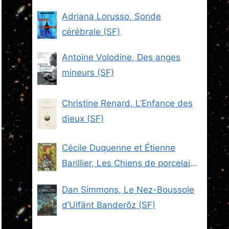
Adriana Lorusso, Sonde
cérébrale (SF)
Antoine Volodine, Des anges
mineurs (SF)
Christine Renard, L’Enfance des
dieux (SF)
Cécile Duquenne et Étienne
Barillier, Les Chiens de porcelaine
(Les Brigades du Steam -2) (SF)
Dan Simmons, Le Nez-Boussole
d’Ulfänt Banderõz (SF)