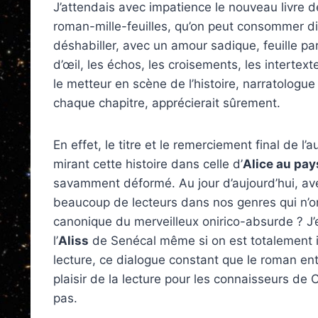
J’attendais avec impatience le nouveau livre d
roman-mille-feuilles, qu’on peut consommer d
déshabiller, avec un amour sadique, feuille par 
d’œil, les échos, les croisements, les intertex
le metteur en scène de l’histoire, narratolog
chaque chapitre, apprécierait sûrement.
En effet, le titre et le remerciement final de l
mirant cette histoire dans celle d’
Alice au pay
savamment déformé. Au jour d’aujourd’hui, avec
beaucoup de lecteurs dans nos genres qui n’o
canonique du merveilleux onirico-absurde ? J’e
l’
Aliss
de Senécal même si on est totalement in
lecture, ce dialogue constant que le roman entr
plaisir de la lecture pour les connaisseurs de C
pas.