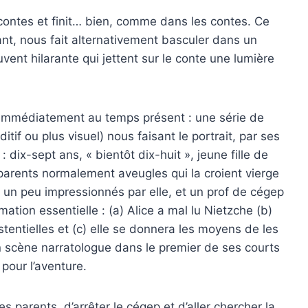
 contes et finit… bien, comme dans les contes. Ce
ndant, nous fait alternativement basculer dans un
ent hilarante qui jettent sur le conte une lumière
oie immédiatement au temps présent : une série de
itif ou plus visuel) nous faisant le portrait, par ses
: dix-sept ans, « bientôt dix-huit », jeune fille de
 parents normalement aveugles qui la croient vierge
 un peu impressionnés par elle, et un prof de cégep
rmation essentielle : (a) Alice a mal lu Nietzche (b)
tentielles et (c) elle se donnera les moyens de les
n scène narratologue dans le premier de ses courts
pour l’aventure.
s parents, d’arrêter le cégep et d’aller chercher la