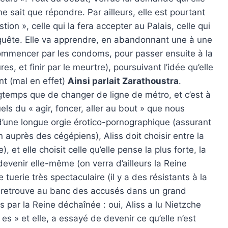
ne sait que répondre. Par ailleurs, elle est pourtant
tion », celle qui la fera accepter au Palais, celle qui
sa quête. Elle va apprendre, en abandonnant une à une
ommencer par les condoms, pour passer ensuite à la
, et finir par le meurtre), poursuivant l’idée qu’elle
ant (mal en effet)
Ainsi parlait Zarathoustra
.
temps que de changer de ligne de métro, et c’est à
els du « agir, foncer, aller au bout » que nous
 d’une longue orgie érotico-pornographique (assurant
n auprès des cégépiens), Aliss doit choisir entre la
et elle choisit celle qu’elle pense la plus forte, la
devenir elle-même (on verra d’ailleurs la Reine
tuerie très spectaculaire (il y a des résistants à la
 se retrouve au banc des accusés dans un grand
és par la Reine déchaînée : oui, Aliss a lu Nietzche
es » et elle, a essayé de devenir ce qu’elle n’est