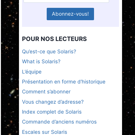
POUR NOS LECTEURS
Qu’est-ce que Solaris?
What is Solaris?
L’équipe
Présentation en forme d’historique
Comment s’abonner
Vous changez d’adresse?
Index complet de Solaris
Commande d’anciens numéros
Escales sur Solaris