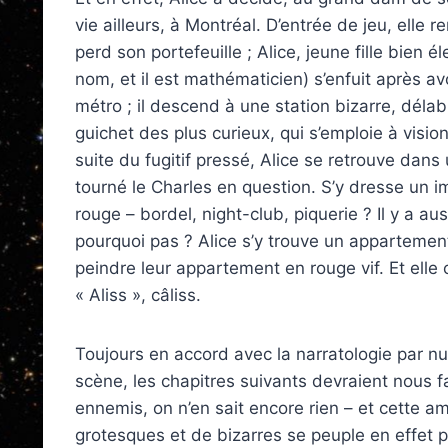
vie ailleurs, à Montréal. D’entrée de jeu, ell
perd son portefeuille ; Alice, jeune fille bien é
nom, et il est mathématicien) s’enfuit après avo
métro ; il descend à une station bizarre, déla
guichet des plus curieux, qui s’emploie à visi
suite du fugitif pressé, Alice se retrouve dan
tourné le Charles en question. S’y dresse un 
rouge – bordel, night-club, piquerie ? Il y a 
pourquoi pas ? Alice s’y trouve un appartement
peindre leur appartement en rouge vif. Et ell
« Aliss », câliss.
Toujours en accord avec la narratologie par 
scène, les chapitres suivants devraient nous f
ennemis, on n’en sait encore rien – et cette a
grotesques et de bizarres se peuple en effet p