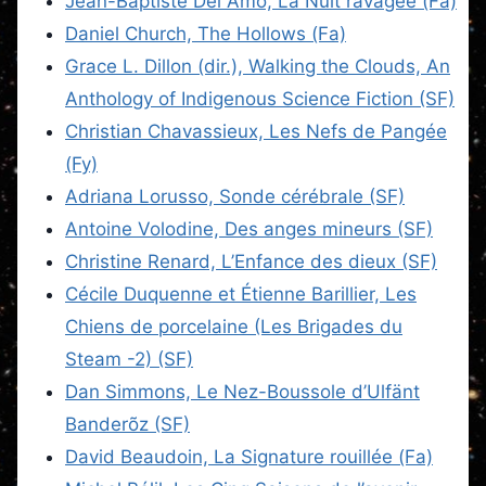
Jean-Baptiste Del Amo, La Nuit ravagée (Fa)
Daniel Church, The Hollows (Fa)
Grace L. Dillon (dir.), Walking the Clouds, An
Anthology of Indigenous Science Fiction (SF)
Christian Chavassieux, Les Nefs de Pangée
(Fy)
Adriana Lorusso, Sonde cérébrale (SF)
Antoine Volodine, Des anges mineurs (SF)
Christine Renard, L’Enfance des dieux (SF)
Cécile Duquenne et Étienne Barillier, Les
Chiens de porcelaine (Les Brigades du
Steam -2) (SF)
Dan Simmons, Le Nez-Boussole d’Ulfänt
Banderõz (SF)
David Beaudoin, La Signature rouillée (Fa)