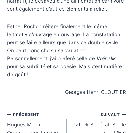
narratif), le désaveu d’une alimentation carnivore
sont également d’autres éléments à relier.
Esther Rochon réitère finalement le même
leitmotiv d’ouvrage en ouvrage. La constatation
peut se faire ailleurs que dans ce double cycle.
On peut donc choisir sa variation.
Personnellement, j’ai préféré celle de
Vrénalik
pour sa subtilité et sa poésie. Mais c’est matière
de goût !
Georges Henri CLOUTIER
Navigation
PRÉCÉDENT
SUIVANT
Hugues Morin,
Patrick Senécal, Sur le
de
Ombres dans la pluie
seuil (Fa)