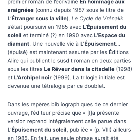
premier roman de l’écrivaine
En hommage aux
araignées
(connu depuis 1987 sous le titre de
L’Étranger sous la ville
),
Le Cycle de Vrénalik
s’était poursuivi en 1985 avec
L’Épuisement du
soleil
et terminé (?) en 1990 avec
L’Espace du
diamant
. Une nouvelle vie à
L’Épuisement
…
(épuisé) est maintenant assurée par les Éditions
Alire qui publient le susdit roman en deux parties
sous les titres
Le Rêveur dans la citadelle
(1998)
et
L’Archipel noir
(1999). La trilogie initiale est
devenue une tétralogie par ce doublet.
Dans les repères bibliographiques de ce dernier
ouvrage, l’éditeur précise que « [l]a présente
version reprend intégralement celle parue dans
L’Épuisement du soleil
, publiée » (p. VIII) ailleurs
en 1985. En fait, une seule phrase aurait été