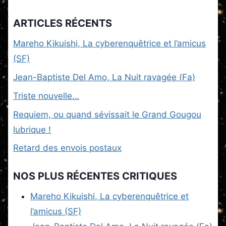
ARTICLES RÉCENTS
Mareho Kikuishi, La cyberenquêtrice et l’amicus
(SF)
Jean-Baptiste Del Amo, La Nuit ravagée (Fa)
Triste nouvelle…
Requiem, ou quand sévissait le Grand Gougou
lubrique !
Retard des envois postaux
NOS PLUS RÉCENTES CRITIQUES
Mareho Kikuishi, La cyberenquêtrice et
l’amicus (SF)