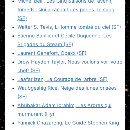
Michel Bélil, Les Cinq Saisons de l’avenir,
tome 6 : Qui arrachait des perles de sang
(SF)
Walter S. Tevis, L’Homme tombé du ciel (SF)
Étienne Barillier et Cécile Duquenne, Les
Brigades du Steam (SF)
Laurent Genefort, Opexx (SF)
Drew Hayden Taylor, Nous voulons voir votre
chef! (SF)
Léafar Izen, Le Courage de l’arbre (SF)
Waubgeshig Rice, Neige des lunes brisées
(SF)
Abubakar Adam Ibrahim, Les Arbres qui
murmurent (Hy)
Yannick Chazareng, Le Guide Stephen King