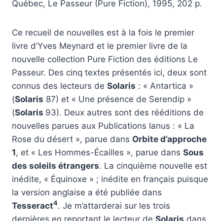
Québec, Le Passeur (Pure Fiction), 1995, 202 p.
Ce recueil de nouvelles est à la fois le premier
livre d’Yves Meynard et le premier livre de la
nouvelle collection Pure Fiction des éditions Le
Passeur. Des cinq textes présentés ici, deux sont
connus des lecteurs de
Solaris
: « Antartica »
(
Solaris
87) et « Une présence de Serendip »
(
Solaris
93). Deux autres sont des rééditions de
nouvelles parues aux Publications Ianus : « La
Rose du désert », parue dans
Orbite d’approche
1
, et « Les Hommes-Écailles », parue dans
Sous
des soleils étrangers
. La cinquième nouvelle est
inédite, « Équinoxe » ; inédite en français puisque
la version anglaise a été publiée dans
4
Tesseract
. Je m’attarderai sur les trois
dernières en reportant le lecteur de
Solaris
dans