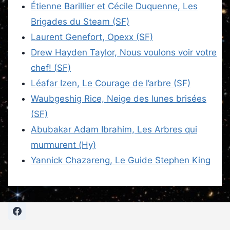
Étienne Barillier et Cécile Duquenne, Les
Brigades du Steam (SF)
Laurent Genefort, Opexx (SF)
Drew Hayden Taylor, Nous voulons voir votre
chef! (SF)
Léafar Izen, Le Courage de l’arbre (SF)
Waubgeshig Rice, Neige des lunes brisées
(SF)
Abubakar Adam Ibrahim, Les Arbres qui
murmurent (Hy)
Yannick Chazareng, Le Guide Stephen King