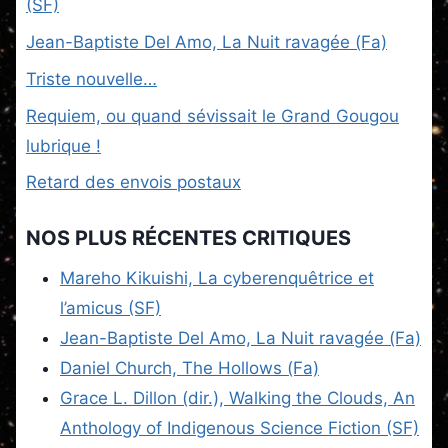
(SF)
Jean-Baptiste Del Amo, La Nuit ravagée (Fa)
Triste nouvelle…
Requiem, ou quand sévissait le Grand Gougou
lubrique !
Retard des envois postaux
NOS PLUS RÉCENTES CRITIQUES
Mareho Kikuishi, La cyberenquêtrice et
l’amicus (SF)
Jean-Baptiste Del Amo, La Nuit ravagée (Fa)
Daniel Church, The Hollows (Fa)
Grace L. Dillon (dir.), Walking the Clouds, An
Anthology of Indigenous Science Fiction (SF)