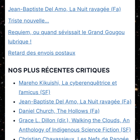
Jean-Baptiste Del Amo, La Nuit ravagée (Fa)
Triste nouvelle…
Requiem, ou quand sévissait le Grand Gougou
lubrique !
Retard des envois postaux
NOS PLUS RÉCENTES CRITIQUES
Mareho Kikuishi, La cyberenquêtrice et
l’amicus (SF)
Jean-Baptiste Del Amo, La Nuit ravagée (Fa)
Daniel Church, The Hollows (Fa)
Grace L. Dillon (dir.), Walking the Clouds, An
Anthology of Indigenous Science Fiction (SF)
Christian Chavassieux, Les Nefs de Pangée