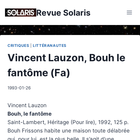
Skip
Revue Solaris
to
content
CRITIQUES
|
LITTÉRANAUTES
Vincent Lauzon, Bouh le
fantôme (Fa)
1993-01-26
Vincent Lauzon
Bouh, le fantôme
Saint-Lambert, Héritage (Pour lire), 1992, 125 p.
Bouh Frissons habite une maison toute délabrée
qui, pour lui, est la plus belle. Il s’agit d’une