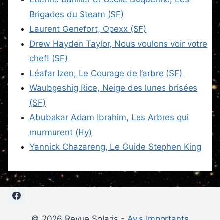
Brigades du Steam (SF)
Laurent Genefort, Opexx (SF)
Drew Hayden Taylor, Nous voulons voir votre
chef! (SF)
Léafar Izen, Le Courage de l’arbre (SF)
Waubgeshig Rice, Neige des lunes brisées
(SF)
Abubakar Adam Ibrahim, Les Arbres qui
murmurent (Hy)
Yannick Chazareng, Le Guide Stephen King
© 2026 Revue Solaris -
Avis Importants