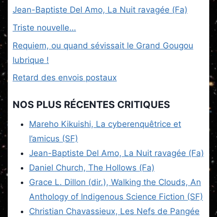
Jean-Baptiste Del Amo, La Nuit ravagée (Fa)
Triste nouvelle…
Requiem, ou quand sévissait le Grand Gougou
lubrique !
Retard des envois postaux
NOS PLUS RÉCENTES CRITIQUES
Mareho Kikuishi, La cyberenquêtrice et
l’amicus (SF)
Jean-Baptiste Del Amo, La Nuit ravagée (Fa)
Daniel Church, The Hollows (Fa)
Grace L. Dillon (dir.), Walking the Clouds, An
Anthology of Indigenous Science Fiction (SF)
Christian Chavassieux, Les Nefs de Pangée