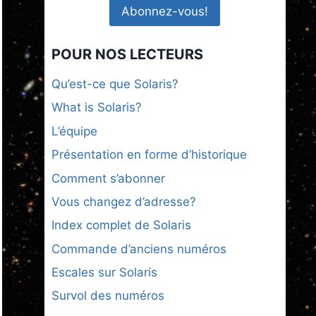
POUR NOS LECTEURS
Qu’est-ce que Solaris?
What is Solaris?
L’équipe
Présentation en forme d’historique
Comment s’abonner
Vous changez d’adresse?
Index complet de Solaris
Commande d’anciens numéros
Escales sur Solaris
Survol des numéros