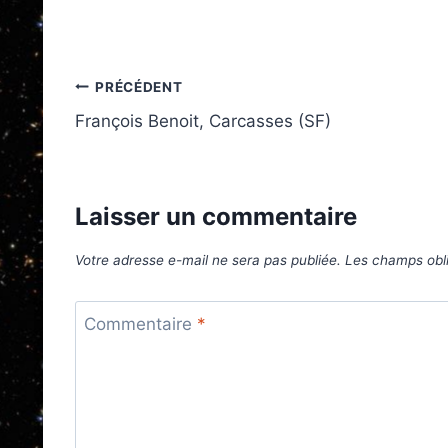
Navigation
PRÉCÉDENT
François Benoit, Carcasses (SF)
de
l’article
Laisser un commentaire
Votre adresse e-mail ne sera pas publiée.
Les champs obli
Commentaire
*