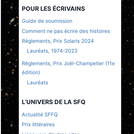
POUR LES ÉCRIVAINS
Guide de soumission
Comment ne pas écrire des histoires
Règlements, Prix Solaris 2024
Lauréats, 1974-2023
Règlements, Prix Joël-Champetier (11e
édition)
Lauréats
L’UNIVERS DE LA SFQ
Actualité SFFQ
Prix littéraires