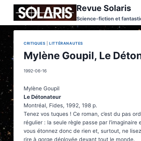
Skip
Revue Solaris
to
Science-fiction et fantast
content
CRITIQUES
|
LITTÉRANAUTES
Mylène Goupil, Le Déton
1992-06-16
Mylène Goupil
Le Détonateur
Montréal, Fides, 1992, 198 p.
Tenez vos tuques ! Ce roman, c’est du pas ordi
régulier : la seule règle passe par l’imaginaire
vous étonnez donc de rien et, surtout, ne lisez
rire à gorge déployée devant tout le monde.