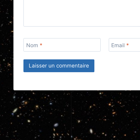
Nom
*
Email
*