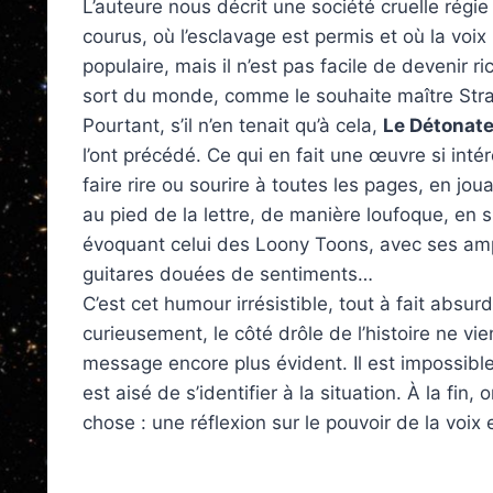
L’auteure nous décrit une société cruelle régie
courus, où l’esclavage est permis et où la voix
populaire, mais il n’est pas facile de devenir 
sort du monde, comme le souhaite maître Strato
Pourtant, s’il n’en tenait qu’à cela,
Le Détonat
l’ont précédé. Ce qui en fait une œuvre si intére
faire rire ou sourire à toutes les pages, en jo
au pied de la lettre, de manière loufoque, en 
évoquant celui des Loony Toons, avec ses amp
guitares douées de sentiments…
C’est cet humour irrésistible, tout à fait absurd
curieusement, le côté drôle de l’histoire ne vie
message encore plus évident. Il est impossibl
est aisé de s’identifier à la situation. À la fin
chose : une réflexion sur le pouvoir de la voi