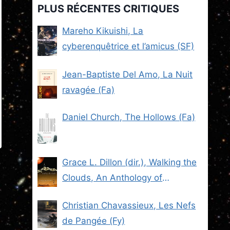
PLUS RÉCENTES CRITIQUES
Mareho Kikuishi, La
cyberenquêtrice et l’amicus (SF)
Jean-Baptiste Del Amo, La Nuit
ravagée (Fa)
Daniel Church, The Hollows (Fa)
Grace L. Dillon (dir.), Walking the
Clouds, An Anthology of
Indigenous Science Fiction (SF)
Christian Chavassieux, Les Nefs
de Pangée (Fy)