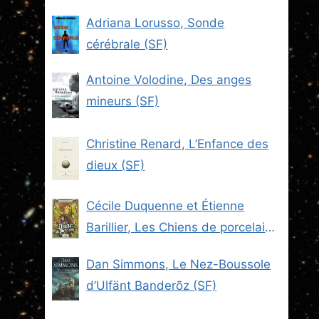
Adriana Lorusso, Sonde
cérébrale (SF)
Antoine Volodine, Des anges
mineurs (SF)
Christine Renard, L’Enfance des
dieux (SF)
Cécile Duquenne et Étienne
Barillier, Les Chiens de porcelaine
(Les Brigades du Steam -2) (SF)
Dan Simmons, Le Nez-Boussole
d’Ulfänt Banderõz (SF)