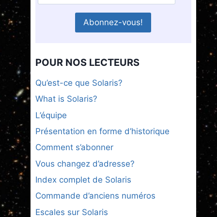
POUR NOS LECTEURS
Qu’est-ce que Solaris?
What is Solaris?
L’équipe
Présentation en forme d’historique
Comment s’abonner
Vous changez d’adresse?
Index complet de Solaris
Commande d’anciens numéros
Escales sur Solaris